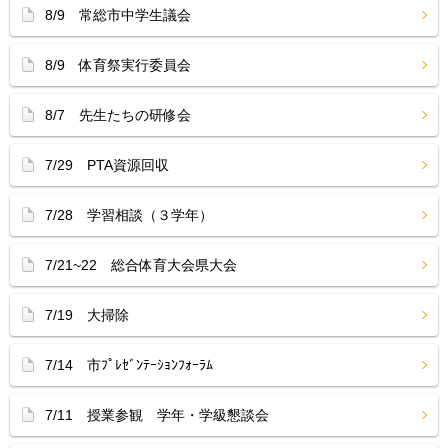
8/9 常総市中学生議会
8/9 体育祭実行委員会
8/7 先生たちの研修会
7/29 PTA資源回収
7/28 学習相談（３学年）
7/21~22 総合体育大会県大会
7/19 大掃除
7/14 市ﾌﾟﾚｾﾞﾝﾃｰｼｮﾝﾌｫｰﾗﾑ
7/11 授業参観 学年・学級懇談会