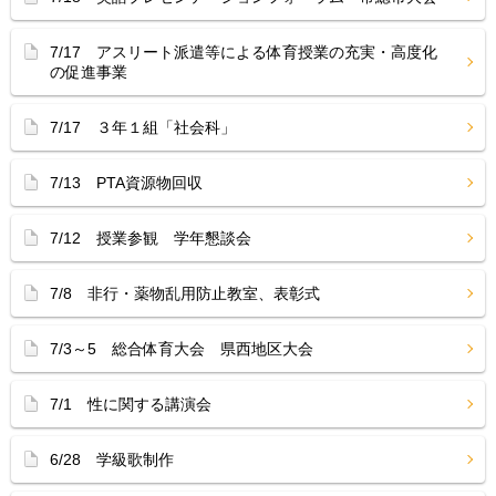
7/17 アスリート派遣等による体育授業の充実・高度化
の促進事業
7/17 ３年１組「社会科」
7/13 PTA資源物回収
7/12 授業参観 学年懇談会
7/8 非行・薬物乱用防止教室、表彰式
7/3～5 総合体育大会 県西地区大会
7/1 性に関する講演会
6/28 学級歌制作