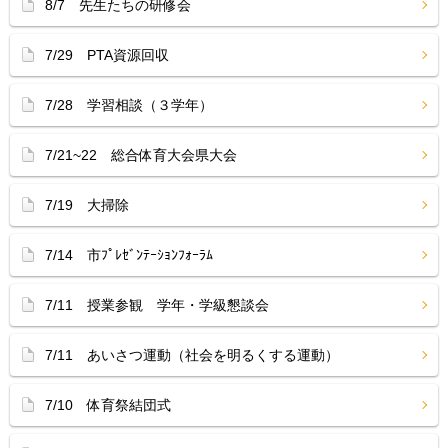
8/7 先生たちの研修会
7/29 PTA資源回収
7/28 学習相談（３学年）
7/21~22 総合体育大会県大会
7/19 大掃除
7/14 市ﾌﾟﾚｾﾞﾝﾃｰｼｮﾝﾌｫｰﾗﾑ
7/11 授業参観 学年・学級懇談会
7/11 あいさつ運動（社会を明るくする運動）
7/10 体育祭結団式