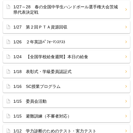
1/27～28 春の全国中学生ハンドボール選手権大会茨城
県代表決定戦
1/27 第２回ＰＴＡ資源回収
1/26 ２年英語ﾊﾟﾌｫｰﾏﾝｽﾃｽﾄ
1/24 【全国学校給食週間】本日の給食
1/18 表彰式・学級委員認証式
1/16 SC授業プログラム
1/15 委員会活動
1/15 避難訓練（不審者対応）
1/12 学力診断のためのテスト・実力テスト