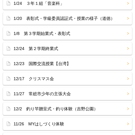
1/24 ３年１組「音楽科」
1/20 表彰式・学級委員認証式・授業の様子（道徳）
1/8 第３学期始業式・表彰式
12/24 第２学期終業式
12/23 国際交流授業【台湾】
12/17 クリスマス会
11/27 常総市少年の主張大会
12/2 釣り竿贈呈式・釣り体験（吉野公園）
11/26 MYはしづくり体験