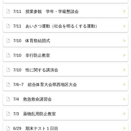
7/11 授業参観 学年・学級懇談会
7/11 あいさつ運動（社会を明るくする運動）
7/10 体育祭結団式
7/10 非行防止教室
7/10 性に関する講演会
7/6~7 総合体育大会県西地区大会
7/4 救急救命講習会
7/3 薬物乱用防止教室
6/29 期末テスト１日目