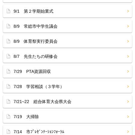
9/1 第２学期始業式
8/9 常総市中学生議会
8/9 体育祭実行委員会
8/7 先生たちの研修会
7/29 PTA資源回収
7/28 学習相談（３学年）
7/21~22 総合体育大会県大会
7/19 大掃除
7/14 市ﾌﾟﾚｾﾞﾝﾃｰｼｮﾝﾌｫｰﾗﾑ