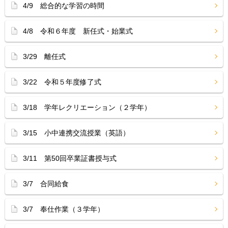
4/9 総合的な学習の時間
4/8 令和６年度 新任式・始業式
3/29 離任式
3/22 令和５年度修了式
3/18 学年レクリエーション（２学年）
3/15 小中連携交流授業（英語）
3/11 第50回卒業証書授与式
3/7 合同給食
3/7 奉仕作業（３学年）