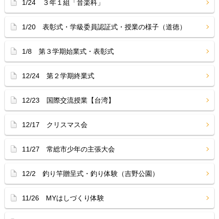
1/24 ３年１組「音楽科」
1/20 表彰式・学級委員認証式・授業の様子（道徳）
1/8 第３学期始業式・表彰式
12/24 第２学期終業式
12/23 国際交流授業【台湾】
12/17 クリスマス会
11/27 常総市少年の主張大会
12/2 釣り竿贈呈式・釣り体験（吉野公園）
11/26 MYはしづくり体験