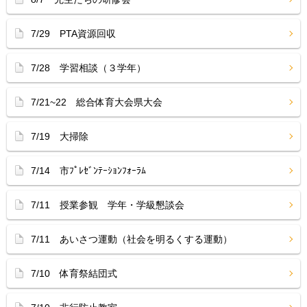
7/29 PTA資源回収
7/28 学習相談（３学年）
7/21~22 総合体育大会県大会
7/19 大掃除
7/14 市ﾌﾟﾚｾﾞﾝﾃｰｼｮﾝﾌｫｰﾗﾑ
7/11 授業参観 学年・学級懇談会
7/11 あいさつ運動（社会を明るくする運動）
7/10 体育祭結団式