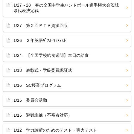
1/27～28 春の全国中学生ハンドボール選手権大会茨城
県代表決定戦
1/27 第２回ＰＴＡ資源回収
1/26 ２年英語ﾊﾟﾌｫｰﾏﾝｽﾃｽﾄ
1/24 【全国学校給食週間】本日の給食
1/18 表彰式・学級委員認証式
1/16 SC授業プログラム
1/15 委員会活動
1/15 避難訓練（不審者対応）
1/12 学力診断のためのテスト・実力テスト