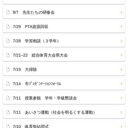
8/7 先生たちの研修会
7/29 PTA資源回収
7/28 学習相談（３学年）
7/21~22 総合体育大会県大会
7/19 大掃除
7/14 市ﾌﾟﾚｾﾞﾝﾃｰｼｮﾝﾌｫｰﾗﾑ
7/11 授業参観 学年・学級懇談会
7/11 あいさつ運動（社会を明るくする運動）
7/10 体育祭結団式