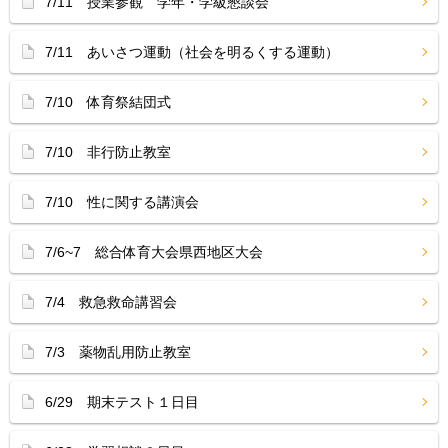
7/11 授業参観 学年・学級懇談会
7/11 あいさつ運動（社会を明るくする運動）
7/10 体育祭結団式
7/10 非行防止教室
7/10 性に関する講演会
7/6~7 総合体育大会県西地区大会
7/4 救急救命講習会
7/3 薬物乱用防止教室
6/29 期末テスト１日目