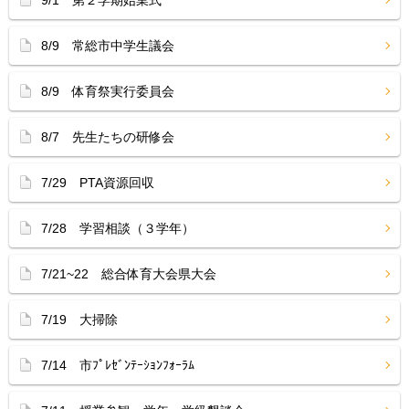
9/1 第２学期始業式
8/9 常総市中学生議会
8/9 体育祭実行委員会
8/7 先生たちの研修会
7/29 PTA資源回収
7/28 学習相談（３学年）
7/21~22 総合体育大会県大会
7/19 大掃除
7/14 市ﾌﾟﾚｾﾞﾝﾃｰｼｮﾝﾌｫｰﾗﾑ