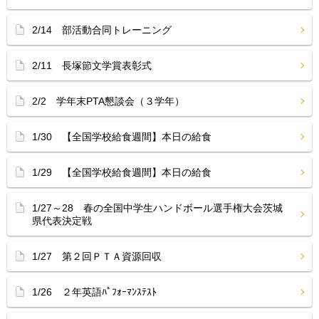
2/14 部活動合同トレーニング
2/11 長塚節文学賞表彰式
2/2 学年末PTA懇談会（３学年）
1/30 【全国学校給食週間】本日の給食
1/29 【全国学校給食週間】本日の給食
1/27～28 春の全国中学生ハンドボール選手権大会茨城
県代表決定戦
1/27 第２回ＰＴＡ資源回収
1/26 ２年英語ﾊﾟﾌｫｰﾏﾝｽﾃｽﾄ