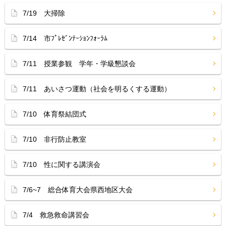
7/19 大掃除
7/14 市ﾌﾟﾚｾﾞﾝﾃｰｼｮﾝﾌｫｰﾗﾑ
7/11 授業参観 学年・学級懇談会
7/11 あいさつ運動（社会を明るくする運動）
7/10 体育祭結団式
7/10 非行防止教室
7/10 性に関する講演会
7/6~7 総合体育大会県西地区大会
7/4 救急救命講習会