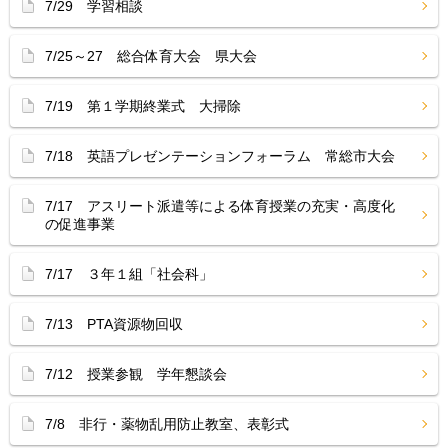
7/29 学習相談
7/25～27 総合体育大会 県大会
7/19 第１学期終業式 大掃除
7/18 英語プレゼンテーションフォーラム 常総市大会
7/17 アスリート派遣等による体育授業の充実・高度化
の促進事業
7/17 ３年１組「社会科」
7/13 PTA資源物回収
7/12 授業参観 学年懇談会
7/8 非行・薬物乱用防止教室、表彰式