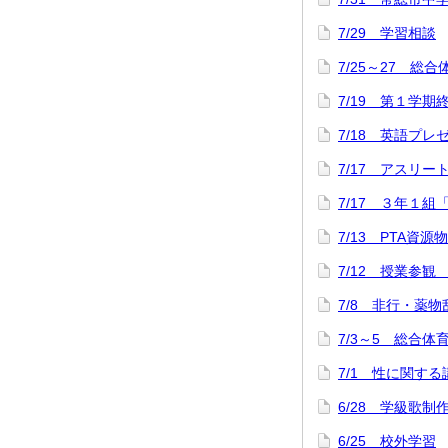
7/29 学習相談
7/25～27 総
7/19 第１学
7/18 英語プ
7/17 アスリ
7/17 ３年１組
7/13 PTA資源
7/12 授業参観
7/8 非行・薬
7/3～5 総合
7/1 性に関する
6/28 学級歌制
6/25 校外学習