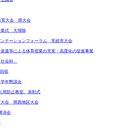
合体育大会 県大会
期終業式 大掃除
レゼンテーションフォーラム 常総市大会
ート派遣等による体育授業の充実・高度化の促進事業
「社会科」
物回収
 学年懇談会
物乱用防止教室、表彰式
体育大会 県西地区大会
講演会
作