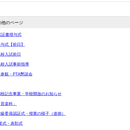
の他のページ
卒業証書授与式
書授与式【前日】
高校入試前日
立高校入試事前指導
業参観・PTA懇談会
閉校記念事業・学校開放のお知らせ
「音楽科」
・学級委員認証式・授業の様子（道徳）
始業式・表彰式