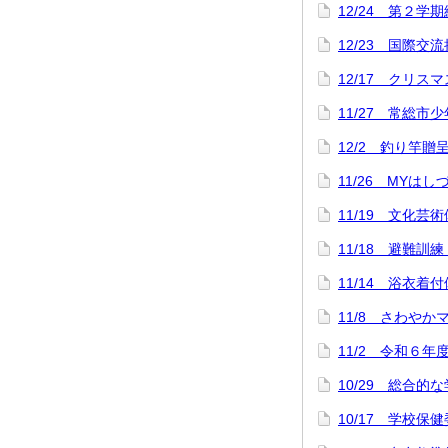
12/24 第２学
12/23 国際交
12/17 クリス
11/27 常総市
12/2 釣り竿
11/26 MYは
11/19 文化芸
11/18 避難訓
11/14 浴衣
11/8 さわや
11/2 令和６年
10/29 総合
10/17 学校保