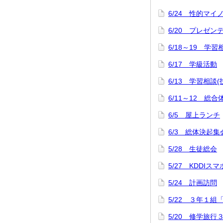
6/24 性的マ
6/20 プレゼ
6/18～19 学習
6/17 学級活動
6/13 学習相談
6/11～12 
6/5 屋上ランチ
6/3 総体決起集
5/28 生徒総会
5/27 KDDI
5/24 計画訪問
5/22 ３年１組
5/20 修学旅