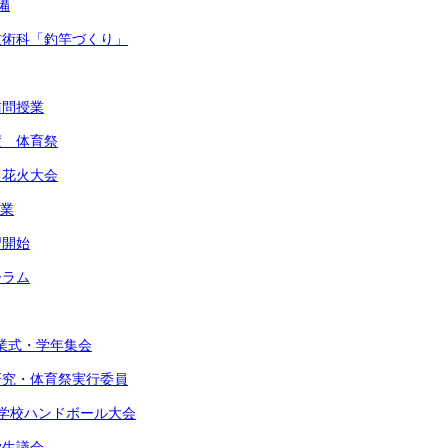
備
・技術科「釣竿づくり」
訪問授業
度 体育祭
川花火大会
作業
習開始
ーラム
始業式・学年集会
由研究・体育祭実行委員
東中学校ハンドボール大会
学生議会