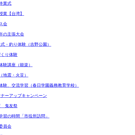
期終業式
流授業【台湾】
マス会
少年の主張大会
贈呈式・釣り体験（吉野公園）
しづくり体験
術体験講座（能楽）
練（地震・火災）
着付体験、交流学習（春日学園義務教育学校）
かマナーアップキャンペーン
度 鬼友祭
的な学習の時間「市役所訪問」
健委員会