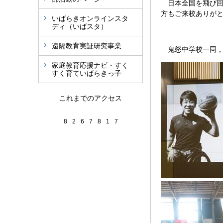
日本全国を飛び回
方もご来校ありがと
いばらきオンラインスタ
ディ（いばスタ）
遠隔教育実証研究事業
鬼怒中学校一同，
家庭教育応援ナビ・すく
すく育ていばらきっ子
これまでのアクセス
8
2
6
7
8
1
7