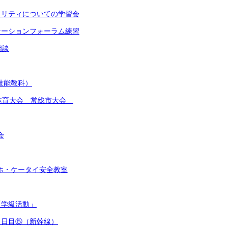
イノリティについての学習会
ンテーションフォーラム練習
相談
(技能教科）
総合体育大会 常総市大会
会
スマホ・ケータイ安全教室
「学級活動」
行３日目⑤（新幹線）