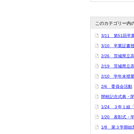
このカテゴリー内
3/11 第51回
3/10 卒業証
2/26 茨城県立
2/19 茨城県
2/10 学年末授
2/6 委員会活動
閉校記念式典・
1/24 ３年１組
1/20 表彰式
1/8 第３学期