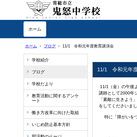
ホーム
ホーム
ブログ
11/1 令和元年度教育講演会
学校紹介
11/1 令和元
ブログ
学校だより
11/1（金）の午
講師として2000
教育活動に関するアンケ
「素敵に生きよう
ート
をしてくださいま
働き方改革に向けた取組
特に「障がいをつ
いじめ防止基本方針
部活動のページ