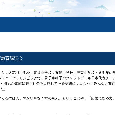
年度教育講演会
後より，大花羽小学校，菅原小学校，五箇小学校，三妻小学校の６学年
年シドニーパラリンピックで，男子車椅子バスケットボール日本代表チ
」～誰もが素敵に輝く社会を目指して～を演題に，出会ったみんなと友
した。
くるのは人。障がいをなくすのも人」ということや，「応援にある力」