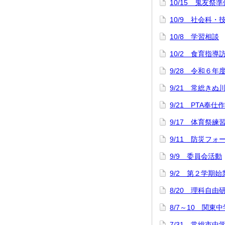
10/15 鬼友祭準
10/9 社会科
10/8 学習相談
10/2 食育指導
9/28 令和６年
9/21 常総きぬ
9/21 PTA奉仕
9/17 体育祭練
9/11 防災フォ
9/9 委員会活動
9/2 第２学期
8/20 理科自
8/7～10 関
7/31 常総市中