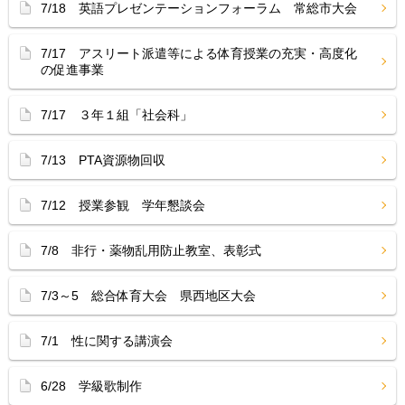
7/18 英語プレゼンテーションフォーラム 常総市大会
7/17 アスリート派遣等による体育授業の充実・高度化
の促進事業
7/17 ３年１組「社会科」
7/13 PTA資源物回収
7/12 授業参観 学年懇談会
7/8 非行・薬物乱用防止教室、表彰式
7/3～5 総合体育大会 県西地区大会
7/1 性に関する講演会
6/28 学級歌制作