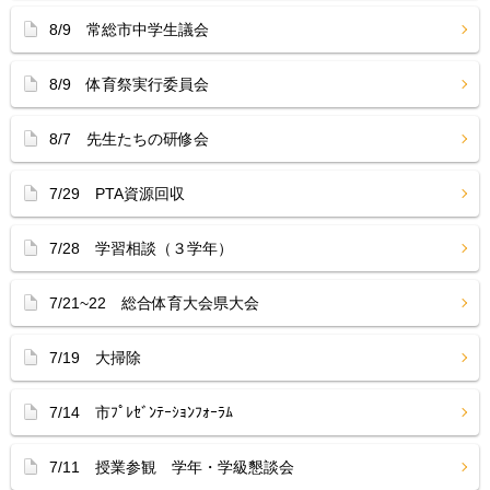
8/9 常総市中学生議会
8/9 体育祭実行委員会
8/7 先生たちの研修会
7/29 PTA資源回収
7/28 学習相談（３学年）
7/21~22 総合体育大会県大会
7/19 大掃除
7/14 市ﾌﾟﾚｾﾞﾝﾃｰｼｮﾝﾌｫｰﾗﾑ
7/11 授業参観 学年・学級懇談会