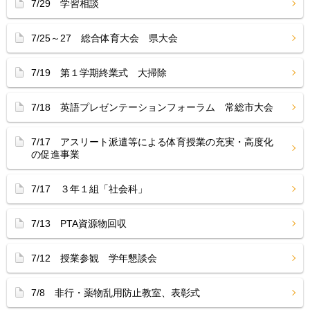
7/29 学習相談
7/25～27 総合体育大会 県大会
7/19 第１学期終業式 大掃除
7/18 英語プレゼンテーションフォーラム 常総市大会
7/17 アスリート派遣等による体育授業の充実・高度化
の促進事業
7/17 ３年１組「社会科」
7/13 PTA資源物回収
7/12 授業参観 学年懇談会
7/8 非行・薬物乱用防止教室、表彰式