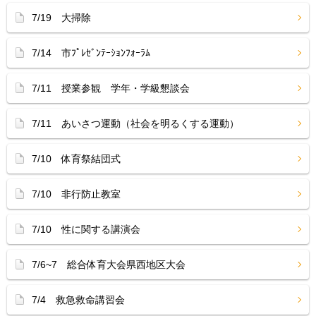
7/19 大掃除
7/14 市ﾌﾟﾚｾﾞﾝﾃｰｼｮﾝﾌｫｰﾗﾑ
7/11 授業参観 学年・学級懇談会
7/11 あいさつ運動（社会を明るくする運動）
7/10 体育祭結団式
7/10 非行防止教室
7/10 性に関する講演会
7/6~7 総合体育大会県西地区大会
7/4 救急救命講習会