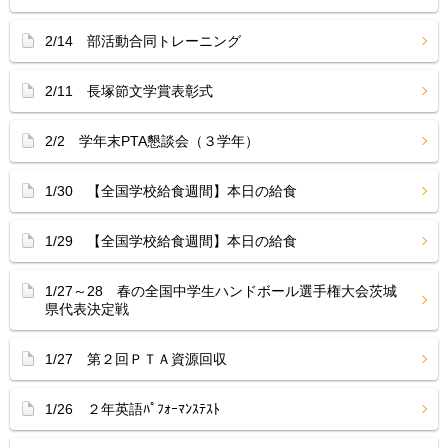
2/14 部活動合同トレーニング
2/11 長塚節文学賞表彰式
2/2 学年末PTA懇談会（３学年）
1/30 【全国学校給食週間】本日の給食
1/29 【全国学校給食週間】本日の給食
1/27～28 春の全国中学生ハンドボール選手権大会茨城
県代表決定戦
1/27 第２回ＰＴＡ資源回収
1/26 ２年英語ﾊﾟﾌｫｰﾏﾝｽﾃｽﾄ