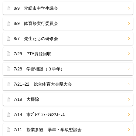
8/9 常総市中学生議会
8/9 体育祭実行委員会
8/7 先生たちの研修会
7/29 PTA資源回収
7/28 学習相談（３学年）
7/21~22 総合体育大会県大会
7/19 大掃除
7/14 市ﾌﾟﾚｾﾞﾝﾃｰｼｮﾝﾌｫｰﾗﾑ
7/11 授業参観 学年・学級懇談会