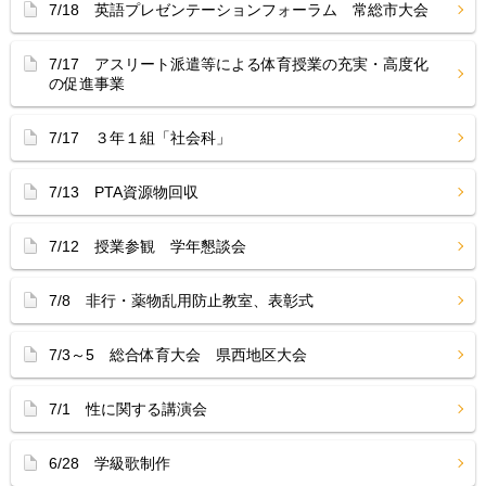
7/18 英語プレゼンテーションフォーラム 常総市大会
7/17 アスリート派遣等による体育授業の充実・高度化
の促進事業
7/17 ３年１組「社会科」
7/13 PTA資源物回収
7/12 授業参観 学年懇談会
7/8 非行・薬物乱用防止教室、表彰式
7/3～5 総合体育大会 県西地区大会
7/1 性に関する講演会
6/28 学級歌制作