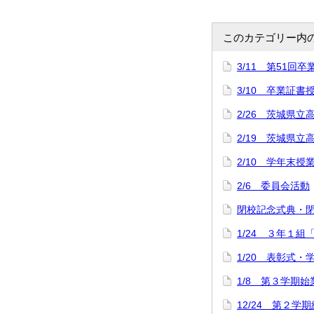
このカテゴリー内
3/11 第51回
3/10 卒業証
2/26 茨城県立
2/19 茨城県
2/10 学年末授
2/6 委員会活動
閉校記念式典・
1/24 ３年１組
1/20 表彰式
1/8 第３学期
12/24 第２学