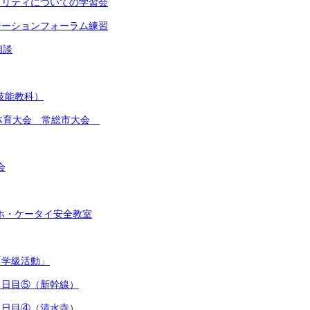
イノリティについての学習会
ンテーションフォーラム練習
相談
(技能教科）
総合体育大会 常総市大会
会
スマホ・ケータイ安全教室
「学級活動」
行３日目⑤（新幹線）
行３日目④（清水寺）