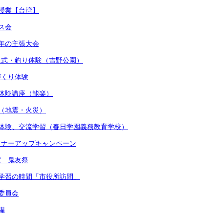
流授業【台湾】
マス会
少年の主張大会
贈呈式・釣り体験（吉野公園）
しづくり体験
術体験講座（能楽）
練（地震・火災）
着付体験、交流学習（春日学園義務教育学校）
かマナーアップキャンペーン
度 鬼友祭
的な学習の時間「市役所訪問」
健委員会
備