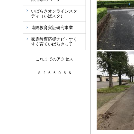
いばらきオンラインスタ
ディ（いばスタ）
遠隔教育実証研究事業
家庭教育応援ナビ・すく
すく育ていばらきっ子
これまでのアクセス
8
2
6
5
0
6
6