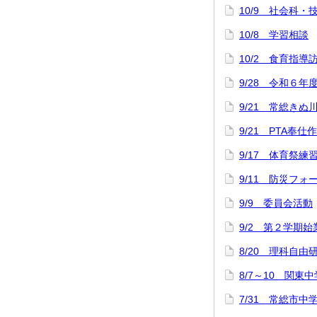
10/9 社会科
10/8 学習相談
10/2 食育指導
9/28 令和６年
9/21 常総きぬ
9/21 PTA奉仕
9/17 体育祭練
9/11 防災フォ
9/9 委員会活動
9/2 第２学期
8/20 理科自
8/7～10 関
7/31 常総市中