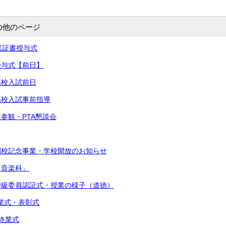
の他のページ
卒業証書授与式
書授与式【前日】
高校入試前日
立高校入試事前指導
業参観・PTA懇談会
閉校記念事業・学校開放のお知らせ
「音楽科」
・学級委員認証式・授業の様子（道徳）
始業式・表彰式
期終業式