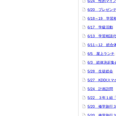
6/24 性的マ
6/20 プレゼ
6/18～19 学習
6/17 学級活動
6/13 学習相談
6/11～12 
6/5 屋上ランチ
6/3 総体決起集
5/28 生徒総会
5/27 KDDI
5/24 計画訪問
5/22 ３年１組
5/20 修学旅
5/20 修学旅