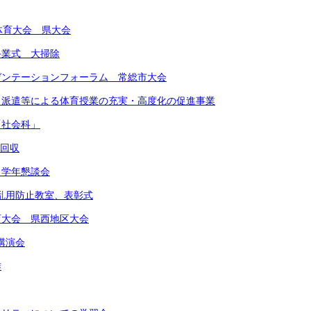
合体育大会 県大会
期終業式 大掃除
レゼンテーションフォーラム 常総市大会
ート派遣等による体育授業の充実・高度化の促進事業
「社会科」
物回収
 学年懇談会
物乱用防止教室、表彰式
体育大会 県西地区大会
講演会
作