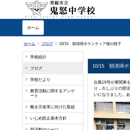
ホーム
ホーム
ブログ
10/15 朝清掃ボランティア後の様子
学校紹介
10/15 朝清
ブログ
学校だより
台風19号が東関東
り，久しぶりの部
教育活動に関するアンケ
いになりました。
ート
働き方改革に向けた取組
いじめ防止基本方針
部活動のページ