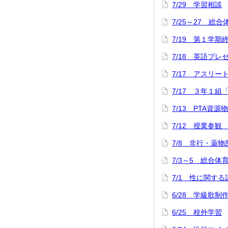
7/29 学習相談
7/25～27 総
7/19 第１学
7/18 英語プ
7/17 アスリ
7/17 ３年１組
7/13 PTA資源
7/12 授業参観
7/8 非行・薬
7/3～5 総合
7/1 性に関する
6/28 学級歌制
6/25 校外学習