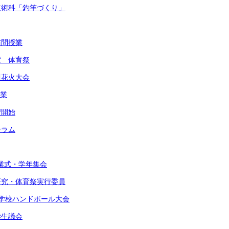
・技術科「釣竿づくり」
訪問授業
度 体育祭
川花火大会
作業
習開始
ーラム
始業式・学年集会
由研究・体育祭実行委員
東中学校ハンドボール大会
学生議会