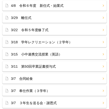
4/8 令和６年度 新任式・始業式
3/29 離任式
3/22 令和５年度修了式
3/18 学年レクリエーション（２学年）
3/15 小中連携交流授業（英語）
3/11 第50回卒業証書授与式
3/7 合同給食
3/7 奉仕作業（３学年）
3/7 ３年生を送る会・謝恩式