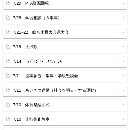
7/29 PTA資源回収
7/28 学習相談（３学年）
7/21~22 総合体育大会県大会
7/19 大掃除
7/14 市ﾌﾟﾚｾﾞﾝﾃｰｼｮﾝﾌｫｰﾗﾑ
7/11 授業参観 学年・学級懇談会
7/11 あいさつ運動（社会を明るくする運動）
7/10 体育祭結団式
7/10 非行防止教室