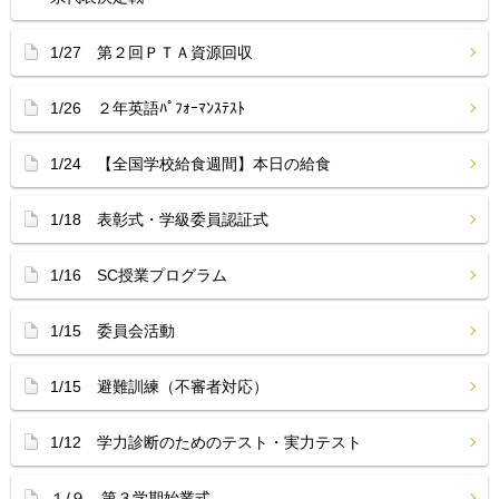
1/27 第２回ＰＴＡ資源回収
1/26 ２年英語ﾊﾟﾌｫｰﾏﾝｽﾃｽﾄ
1/24 【全国学校給食週間】本日の給食
1/18 表彰式・学級委員認証式
1/16 SC授業プログラム
1/15 委員会活動
1/15 避難訓練（不審者対応）
1/12 学力診断のためのテスト・実力テスト
１/９ 第３学期始業式