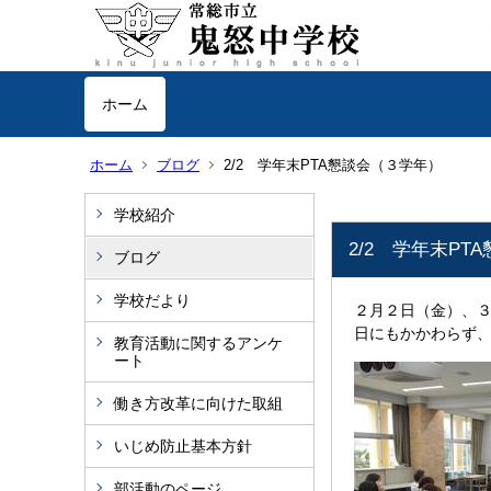
ホーム
ホーム
ブログ
2/2 学年末PTA懇談会（３学年）
学校紹介
2/2 学年末PT
ブログ
学校だより
２月２日（金）、
日にもかかわらず
教育活動に関するアンケ
ート
働き方改革に向けた取組
いじめ防止基本方針
部活動のページ