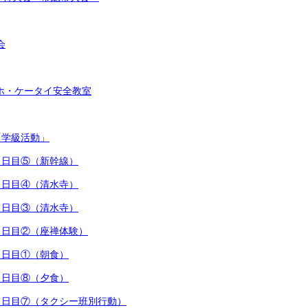
会
スマホ・ケータイ安全教室
「学級活動」
行３日目⑤（新幹線）
行３日目④（清水寺）
行３日目③（清水寺）
行３日目②（座禅体験）
行３日目①（朝食）
行２日目⑧（夕食）
行２日目⑦（タクシー班別行動）