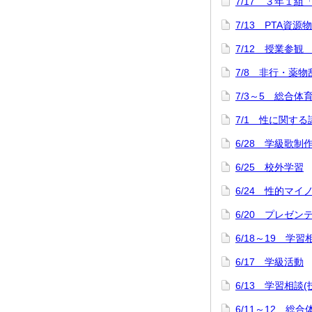
7/17 ３年１組
7/13 PTA資源
7/12 授業参観
7/8 非行・薬
7/3～5 総合
7/1 性に関する
6/28 学級歌制
6/25 校外学習
6/24 性的マ
6/20 プレゼ
6/18～19 学習
6/17 学級活動
6/13 学習相談
6/11～12 