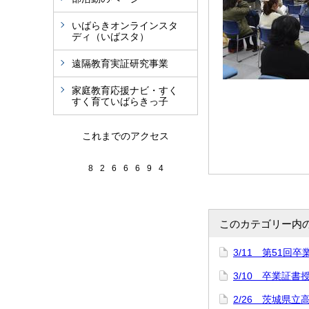
いばらきオンラインスタ
ディ（いばスタ）
遠隔教育実証研究事業
家庭教育応援ナビ・すく
すく育ていばらきっ子
これまでのアクセス
8
2
6
6
6
9
4
このカテゴリー内
3/11 第51回
3/10 卒業証
2/26 茨城県立