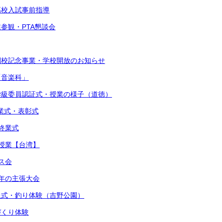
立高校入試事前指導
業参観・PTA懇談会
閉校記念事業・学校開放のお知らせ
「音楽科」
・学級委員認証式・授業の様子（道徳）
始業式・表彰式
期終業式
流授業【台湾】
マス会
少年の主張大会
贈呈式・釣り体験（吉野公園）
しづくり体験