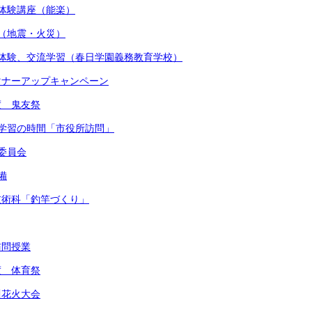
術体験講座（能楽）
練（地震・火災）
着付体験、交流学習（春日学園義務教育学校）
かマナーアップキャンペーン
度 鬼友祭
的な学習の時間「市役所訪問」
健委員会
備
・技術科「釣竿づくり」
訪問授業
度 体育祭
川花火大会