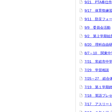
9/21 PTA奉仕
9/17 体育祭練
9/11 防災フォ
9/9 委員会活動
9/2 第２学期
8/20 理科自
8/7～10 関
7/31 常総市中
7/29 学習相談
7/25～27 総
7/19 第１学
7/18 英語プ
7/17 アスリ