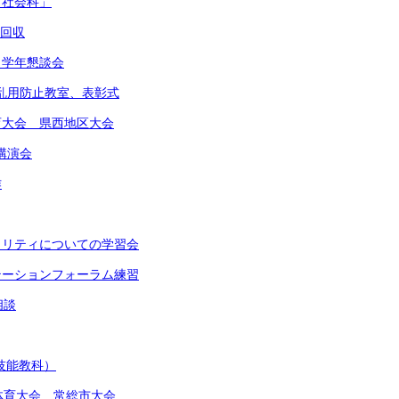
「社会科」
物回収
 学年懇談会
物乱用防止教室、表彰式
体育大会 県西地区大会
講演会
作
イノリティについての学習会
ンテーションフォーラム練習
相談
(技能教科）
総合体育大会 常総市大会