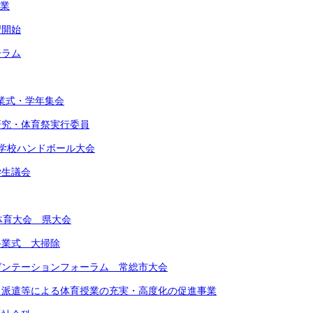
作業
習開始
ーラム
始業式・学年集会
由研究・体育祭実行委員
東中学校ハンドボール大会
学生議会
合体育大会 県大会
期終業式 大掃除
レゼンテーションフォーラム 常総市大会
ート派遣等による体育授業の充実・高度化の促進事業