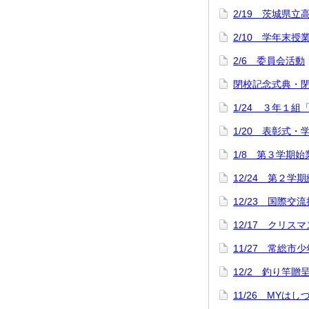
2/19 茨城県
2/10 学年末授
2/6 委員会活動
閉校記念式典・
1/24 ３年１組
1/20 表彰式
1/8 第３学期
12/24 第２学
12/23 国際交
12/17 クリス
11/27 常総市
12/2 釣り竿
11/26 MYは