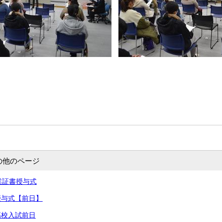
の他のページ
卒業証書授与式
書授与式【前日】
高校入試前日