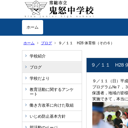
ホーム
ホーム
ブログ
９／１１ H28 体育祭（その６）
学校紹介
９／１１ H28
ブログ
学校だより
９／１１（日）平
プログラム№７，
教育活動に関するアンケ
保護者，地域の皆
ート
実施できて，本当
働き方改革に向けた取組
いじめ防止基本方針
部活動のページ