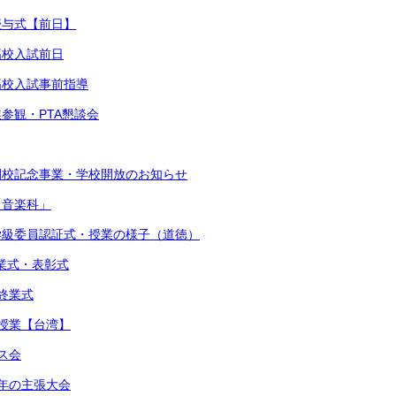
書授与式【前日】
高校入試前日
立高校入試事前指導
業参観・PTA懇談会
閉校記念事業・学校開放のお知らせ
「音楽科」
・学級委員認証式・授業の様子（道徳）
始業式・表彰式
期終業式
流授業【台湾】
マス会
少年の主張大会