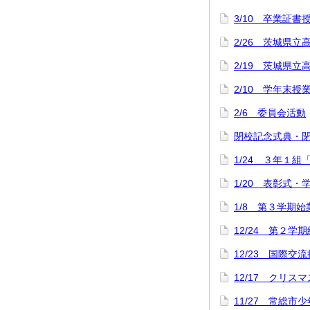
3/10 卒業証
2/26 茨城県立
2/19 茨城県
2/10 学年末授
2/6 委員会活動
閉校記念式典・
1/24 ３年１組
1/20 表彰式
1/8 第３学期
12/24 第２学
12/23 国際交
12/17 クリス
11/27 常総市