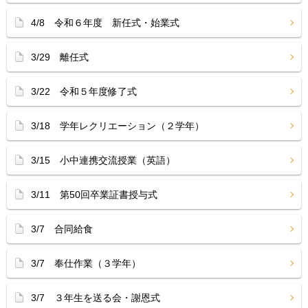
4/8 令和６年度 新任式・始業式
3/29 離任式
3/22 令和５年度修了式
3/18 学年レクリエーション（２学年）
3/15 小中連携交流授業（英語）
3/11 第50回卒業証書授与式
3/7 合同給食
3/7 奉仕作業（３学年）
3/7 ３年生を送る会・謝恩式