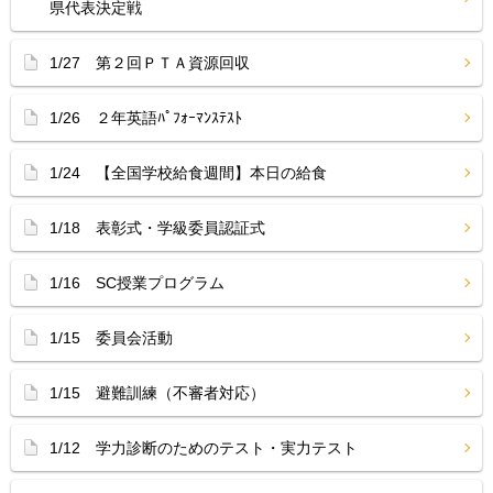
県代表決定戦
1/27 第２回ＰＴＡ資源回収
1/26 ２年英語ﾊﾟﾌｫｰﾏﾝｽﾃｽﾄ
1/24 【全国学校給食週間】本日の給食
1/18 表彰式・学級委員認証式
1/16 SC授業プログラム
1/15 委員会活動
1/15 避難訓練（不審者対応）
1/12 学力診断のためのテスト・実力テスト