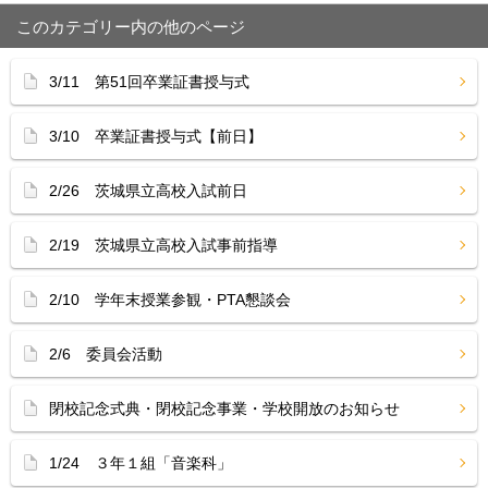
このカテゴリー内の他のページ
3/11 第51回卒業証書授与式
3/10 卒業証書授与式【前日】
2/26 茨城県立高校入試前日
2/19 茨城県立高校入試事前指導
2/10 学年末授業参観・PTA懇談会
2/6 委員会活動
閉校記念式典・閉校記念事業・学校開放のお知らせ
1/24 ３年１組「音楽科」