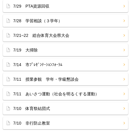
7/29 PTA資源回収
7/28 学習相談（３学年）
7/21~22 総合体育大会県大会
7/19 大掃除
7/14 市ﾌﾟﾚｾﾞﾝﾃｰｼｮﾝﾌｫｰﾗﾑ
7/11 授業参観 学年・学級懇談会
7/11 あいさつ運動（社会を明るくする運動）
7/10 体育祭結団式
7/10 非行防止教室