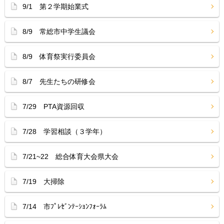
9/1 第２学期始業式
8/9 常総市中学生議会
8/9 体育祭実行委員会
8/7 先生たちの研修会
7/29 PTA資源回収
7/28 学習相談（３学年）
7/21~22 総合体育大会県大会
7/19 大掃除
7/14 市ﾌﾟﾚｾﾞﾝﾃｰｼｮﾝﾌｫｰﾗﾑ