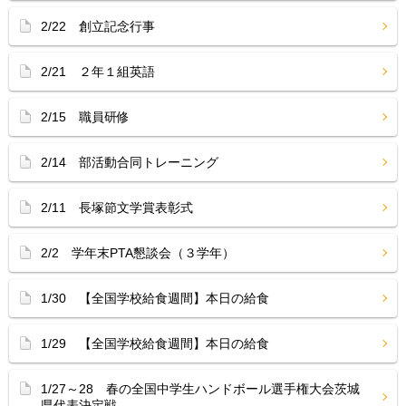
2/22 創立記念行事
2/21 ２年１組英語
2/15 職員研修
2/14 部活動合同トレーニング
2/11 長塚節文学賞表彰式
2/2 学年末PTA懇談会（３学年）
1/30 【全国学校給食週間】本日の給食
1/29 【全国学校給食週間】本日の給食
1/27～28 春の全国中学生ハンドボール選手権大会茨城
県代表決定戦