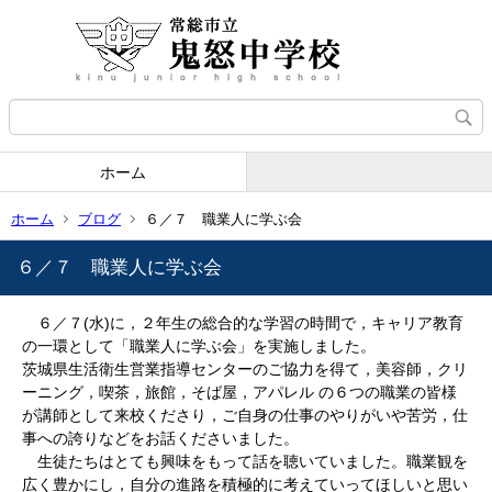
ホーム
ホーム
ブログ
６／７ 職業人に学ぶ会
６／７ 職業人に学ぶ会
６／７(水)に，２年生の総合的な学習の時間で，キャリア教育
の一環として「職業人に学ぶ会」を実施しました。
茨城県生活衛生営業指導センターのご協力を得て，美容師，クリ
ーニング，喫茶，旅館，そば屋，アパレル の６つの職業の皆様
が講師として来校くださり，ご自身の仕事のやりがいや苦労，仕
事への誇りなどをお話くださいました。
生徒たちはとても興味をもって話を聴いていました。職業観を
広く豊かにし，自分の進路を積極的に考えていってほしいと思い