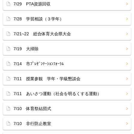
7/29 PTA資源回収
7/28 学習相談（３学年）
7/21~22 総合体育大会県大会
7/19 大掃除
7/14 市ﾌﾟﾚｾﾞﾝﾃｰｼｮﾝﾌｫｰﾗﾑ
7/11 授業参観 学年・学級懇談会
7/11 あいさつ運動（社会を明るくする運動）
7/10 体育祭結団式
7/10 非行防止教室