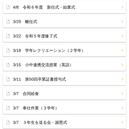
4/8 令和６年度 新任式・始業式
3/29 離任式
3/22 令和５年度修了式
3/18 学年レクリエーション（２学年）
3/15 小中連携交流授業（英語）
3/11 第50回卒業証書授与式
3/7 合同給食
3/7 奉仕作業（３学年）
3/7 ３年生を送る会・謝恩式