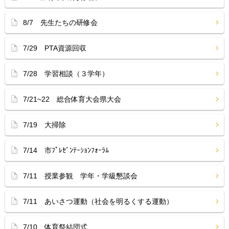
8/7 先生たちの研修会
7/29 PTA資源回収
7/28 学習相談（３学年）
7/21~22 総合体育大会県大会
7/19 大掃除
7/14 市ﾌﾟﾚｾﾞﾝﾃｰｼｮﾝﾌｫｰﾗﾑ
7/11 授業参観 学年・学級懇談会
7/11 あいさつ運動（社会を明るくする運動）
7/10 体育祭結団式