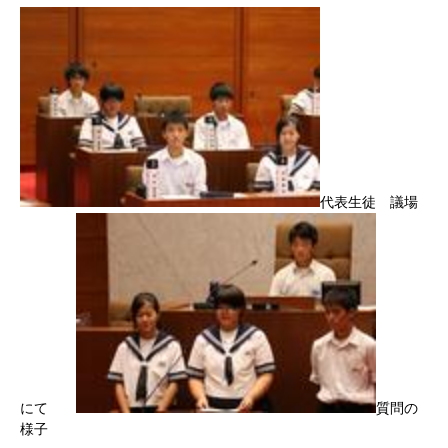
代表生徒 議場
にて
質問の
様子