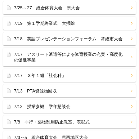
7/25～27 総合体育大会 県大会
7/19 第１学期終業式 大掃除
7/18 英語プレゼンテーションフォーラム 常総市大会
7/17 アスリート派遣等による体育授業の充実・高度化
の促進事業
7/17 ３年１組「社会科」
7/13 PTA資源物回収
7/12 授業参観 学年懇談会
7/8 非行・薬物乱用防止教室、表彰式
7/3～5 総合体育大会 県西地区大会