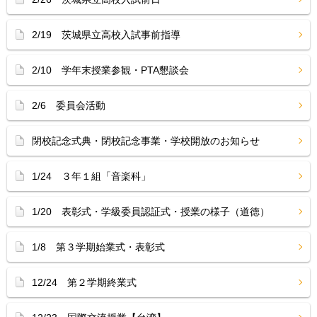
2/19 茨城県立高校入試事前指導
2/10 学年末授業参観・PTA懇談会
2/6 委員会活動
閉校記念式典・閉校記念事業・学校開放のお知らせ
1/24 ３年１組「音楽科」
1/20 表彰式・学級委員認証式・授業の様子（道徳）
1/8 第３学期始業式・表彰式
12/24 第２学期終業式