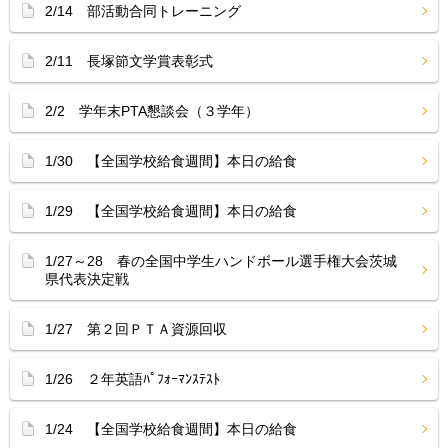
2/14 部活動合同トレーニング
2/11 長塚節文学賞表彰式
2/2 学年末PTA懇談会（３学年）
1/30 【全国学校給食週間】本日の給食
1/29 【全国学校給食週間】本日の給食
1/27～28 春の全国中学生ハンドボール選手権大会茨城
県代表決定戦
1/27 第２回ＰＴＡ資源回収
1/26 ２年英語ﾊﾟﾌｫｰﾏﾝｽﾃｽﾄ
1/24 【全国学校給食週間】本日の給食