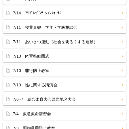
7/14 市ﾌﾟﾚｾﾞﾝﾃｰｼｮﾝﾌｫｰﾗﾑ
7/11 授業参観 学年・学級懇談会
7/11 あいさつ運動（社会を明るくする運動）
7/10 体育祭結団式
7/10 非行防止教室
7/10 性に関する講演会
7/6~7 総合体育大会県西地区大会
7/4 救急救命講習会
7/3 薬物乱用防止教室