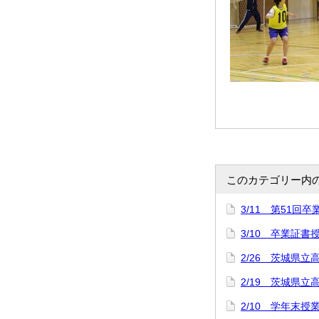
このカテゴリー内
3/11 第51回
3/10 卒業証
2/26 茨城県立
2/19 茨城県
2/10 学年末授