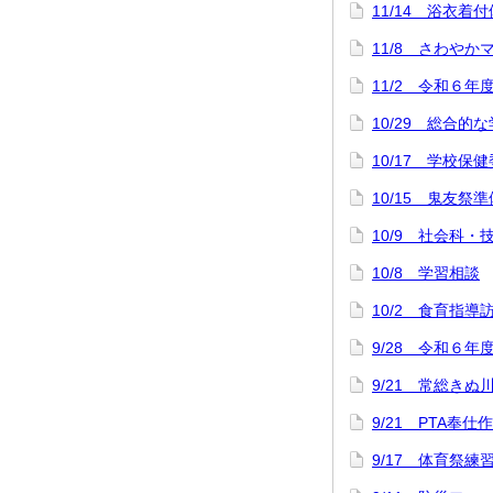
11/14 浴衣
11/8 さわや
11/2 令和６年
10/29 総合
10/17 学校保
10/15 鬼友祭準
10/9 社会科
10/8 学習相談
10/2 食育指導
9/28 令和６年
9/21 常総きぬ
9/21 PTA奉仕
9/17 体育祭練