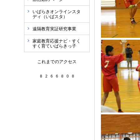
いばらきオンラインスタ
ディ（いばスタ）
遠隔教育実証研究事業
家庭教育応援ナビ・すく
すく育ていばらきっ子
これまでのアクセス
8
2
6
6
8
0
8