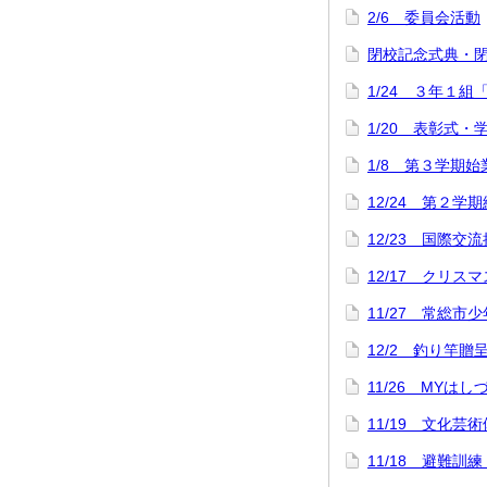
2/6 委員会活動
閉校記念式典・
1/24 ３年１組
1/20 表彰式
1/8 第３学期
12/24 第２学
12/23 国際交
12/17 クリス
11/27 常総市
12/2 釣り竿
11/26 MYは
11/19 文化芸
11/18 避難訓