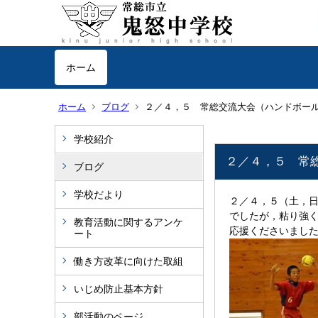
ホーム
ホーム
ブログ
２／４，５ 常総交流大会（ハンドボー
学校紹介
２／４，５ 常
ブログ
学校だより
２／４，５（土，日
でしたが，粘り強
教育活動に関するアンケ
応援くださいまし
ート
働き方改革に向けた取組
いじめ防止基本方針
部活動のページ