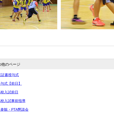
の他のページ
卒業証書授与式
書授与式【前日】
高校入試前日
立高校入試事前指導
業参観・PTA懇談会