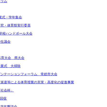
ーラム
始業式・学年集会
由研究・体育祭実行委員
東中学校ハンドボール大会
学生議会
合体育大会 県大会
期終業式 大掃除
レゼンテーションフォーラム 常総市大会
ート派遣等による体育授業の充実・高度化の促進事業
「社会科」
物回収
 学年懇談会