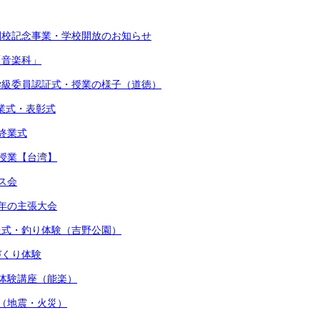
閉校記念事業・学校開放のお知らせ
「音楽科」
・学級委員認証式・授業の様子（道徳）
始業式・表彰式
期終業式
流授業【台湾】
マス会
少年の主張大会
贈呈式・釣り体験（吉野公園）
しづくり体験
術体験講座（能楽）
練（地震・火災）