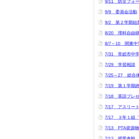
9/11 防災フォ
9/9 委員会活動
9/2 第２学期
8/20 理科自
8/7～10 関
7/31 常総市中
7/29 学習相談
7/25～27 総
7/19 第１学
7/18 英語プ
7/17 アスリ
7/17 ３年１組
7/13 PTA資源
7/12 授業参観