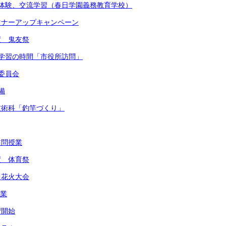
着付体験、交流学習（春日学園義務教育学校）
かマナーアップキャンペーン
度 鬼友祭
的な学習の時間「市役所訪問」
健委員会
備
・技術科「釣竿づくり」
訪問授業
度 体育祭
川花火大会
作業
習開始