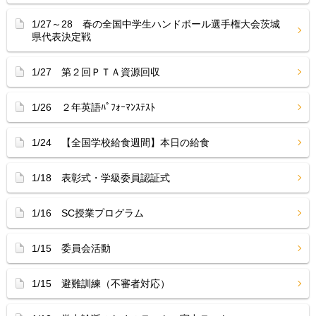
1/27～28 春の全国中学生ハンドボール選手権大会茨城
県代表決定戦
1/27 第２回ＰＴＡ資源回収
1/26 ２年英語ﾊﾟﾌｫｰﾏﾝｽﾃｽﾄ
1/24 【全国学校給食週間】本日の給食
1/18 表彰式・学級委員認証式
1/16 SC授業プログラム
1/15 委員会活動
1/15 避難訓練（不審者対応）