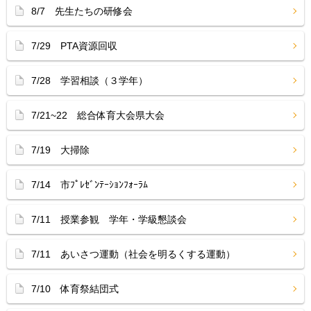
8/7 先生たちの研修会
7/29 PTA資源回収
7/28 学習相談（３学年）
7/21~22 総合体育大会県大会
7/19 大掃除
7/14 市ﾌﾟﾚｾﾞﾝﾃｰｼｮﾝﾌｫｰﾗﾑ
7/11 授業参観 学年・学級懇談会
7/11 あいさつ運動（社会を明るくする運動）
7/10 体育祭結団式