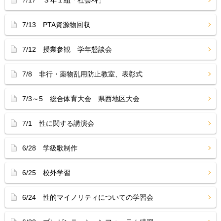
7/17 ３年１組「社会科」
7/13 PTA資源物回収
7/12 授業参観 学年懇談会
7/8 非行・薬物乱用防止教室、表彰式
7/3～5 総合体育大会 県西地区大会
7/1 性に関する講演会
6/28 学級歌制作
6/25 校外学習
6/24 性的マイノリティについての学習会