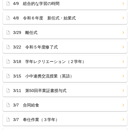
4/9 総合的な学習の時間
4/8 令和６年度 新任式・始業式
3/29 離任式
3/22 令和５年度修了式
3/18 学年レクリエーション（２学年）
3/15 小中連携交流授業（英語）
3/11 第50回卒業証書授与式
3/7 合同給食
3/7 奉仕作業（３学年）