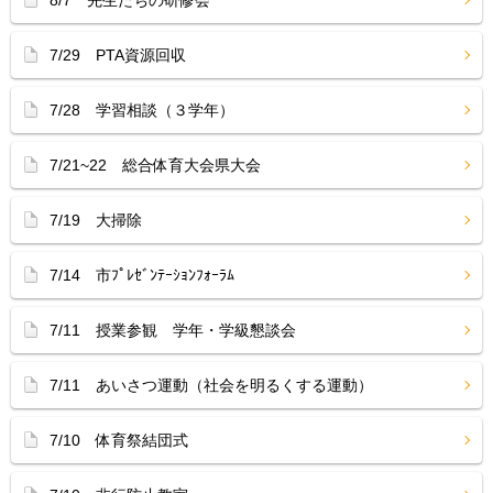
8/7 先生たちの研修会
7/29 PTA資源回収
7/28 学習相談（３学年）
7/21~22 総合体育大会県大会
7/19 大掃除
7/14 市ﾌﾟﾚｾﾞﾝﾃｰｼｮﾝﾌｫｰﾗﾑ
7/11 授業参観 学年・学級懇談会
7/11 あいさつ運動（社会を明るくする運動）
7/10 体育祭結団式