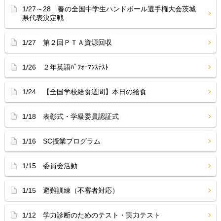
1/27～28 春の全国中学生ハンドボール選手権大会茨城
県代表決定戦
1/27 第２回ＰＴＡ資源回収
1/26 ２年英語ﾊﾟﾌｫｰﾏﾝｽﾃｽﾄ
1/24 【全国学校給食週間】本日の給食
1/18 表彰式・学級委員認証式
1/16 SC授業プログラム
1/15 委員会活動
1/15 避難訓練（不審者対応）
1/12 学力診断のためのテスト・実力テスト