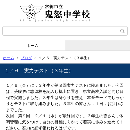
ホーム
ホーム
ブログ
１／６ 実力テスト（３年生）
１／６ 実力テスト（３年生）
１／６（金）に，３年生が第８回実力テストに臨みました。今回
は，受験票に志望校を記入し机上に置き，県立高校入試と同じ日
程で実施しました。３年生は身なりを整え，本番モードでしっか
りとテストに取り組みました。３年生の皆さん，１日，お疲れさ
までした。
次回，第９回 ２／１（水）が最終回です。３年生の皆さん，体
調管理に気をつけ，自分の目標に向かって着実に歩みを進めてく
ださい。努力は必ず報われるはずです。