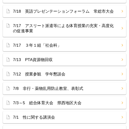
7/18 英語プレゼンテーションフォーラム 常総市大会
7/17 アスリート派遣等による体育授業の充実・高度化
の促進事業
7/17 ３年１組「社会科」
7/13 PTA資源物回収
7/12 授業参観 学年懇談会
7/8 非行・薬物乱用防止教室、表彰式
7/3～5 総合体育大会 県西地区大会
7/1 性に関する講演会