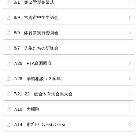
9/1 第２学期始業式
8/9 常総市中学生議会
8/9 体育祭実行委員会
8/7 先生たちの研修会
7/29 PTA資源回収
7/28 学習相談（３学年）
7/21~22 総合体育大会県大会
7/19 大掃除
7/14 市ﾌﾟﾚｾﾞﾝﾃｰｼｮﾝﾌｫｰﾗﾑ