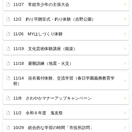
11/27 常総市少年の主張大会
12/2 釣り竿贈呈式・釣り体験（吉野公園）
11/26 MYはしづくり体験
11/19 文化芸術体験講座（能楽）
11/18 避難訓練（地震・火災）
11/14 浴衣着付体験、交流学習（春日学園義務教育学
校）
11/8 さわやかマナーアップキャンペーン
11/2 令和６年度 鬼友祭
10/29 総合的な学習の時間「市役所訪問」