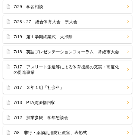
7/29 学習相談
7/25～27 総合体育大会 県大会
7/19 第１学期終業式 大掃除
7/18 英語プレゼンテーションフォーラム 常総市大会
7/17 アスリート派遣等による体育授業の充実・高度化
の促進事業
7/17 ３年１組「社会科」
7/13 PTA資源物回収
7/12 授業参観 学年懇談会
7/8 非行・薬物乱用防止教室、表彰式