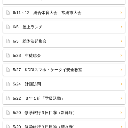
6/11～12 総合体育大会 常総市大会
6/5 屋上ランチ
6/3 総体決起集会
5/28 生徒総会
5/27 KDDIスマホ・ケータイ安全教室
5/24 計画訪問
5/22 ３年１組「学級活動」
5/20 修学旅行３日目⑤（新幹線）
5/20 修学旅行３日目④（清水寺）