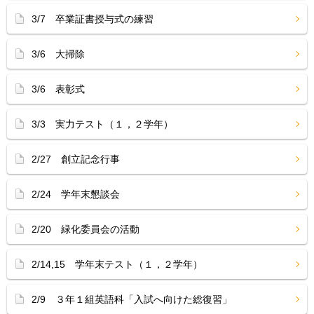
3/7 卒業証書授与式の練習
3/6 大掃除
3/6 表彰式
3/3 実力テスト（１，２学年）
2/27 創立記念行事
2/24 学年末懇談会
2/20 緑化委員会の活動
2/14,15 学年末テスト（１，２学年）
2/9 ３年１組英語科「入試へ向けた総復習」