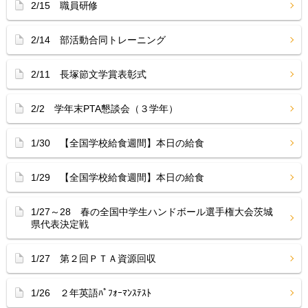
2/15 職員研修
2/14 部活動合同トレーニング
2/11 長塚節文学賞表彰式
2/2 学年末PTA懇談会（３学年）
1/30 【全国学校給食週間】本日の給食
1/29 【全国学校給食週間】本日の給食
1/27～28 春の全国中学生ハンドボール選手権大会茨城
県代表決定戦
1/27 第２回ＰＴＡ資源回収
1/26 ２年英語ﾊﾟﾌｫｰﾏﾝｽﾃｽﾄ