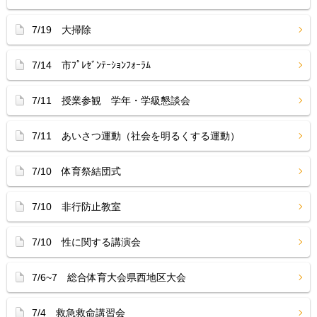
7/19 大掃除
7/14 市ﾌﾟﾚｾﾞﾝﾃｰｼｮﾝﾌｫｰﾗﾑ
7/11 授業参観 学年・学級懇談会
7/11 あいさつ運動（社会を明るくする運動）
7/10 体育祭結団式
7/10 非行防止教室
7/10 性に関する講演会
7/6~7 総合体育大会県西地区大会
7/4 救急救命講習会