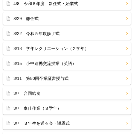
4/8 令和６年度 新任式・始業式
3/29 離任式
3/22 令和５年度修了式
3/18 学年レクリエーション（２学年）
3/15 小中連携交流授業（英語）
3/11 第50回卒業証書授与式
3/7 合同給食
3/7 奉仕作業（３学年）
3/7 ３年生を送る会・謝恩式