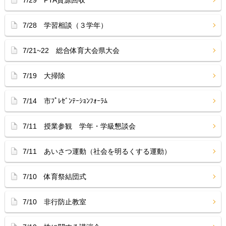
7/29 PTA資源回収
7/28 学習相談（３学年）
7/21~22 総合体育大会県大会
7/19 大掃除
7/14 市ﾌﾟﾚｾﾞﾝﾃｰｼｮﾝﾌｫｰﾗﾑ
7/11 授業参観 学年・学級懇談会
7/11 あいさつ運動（社会を明るくする運動）
7/10 体育祭結団式
7/10 非行防止教室