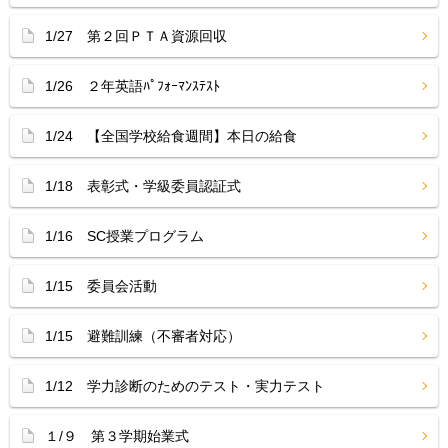
1/27 第２回ＰＴＡ資源回収
1/26 ２年英語ﾊﾟﾌｫｰﾏﾝｽﾃｽﾄ
1/24 【全国学校給食週間】本日の給食
1/18 表彰式・学級委員認証式
1/16 SC授業プログラム
1/15 委員会活動
1/15 避難訓練（不審者対応）
1/12 学力診断のためのテスト・実力テスト
１/９ 第３学期始業式