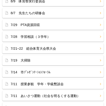
8/9 体育祭実行委員会
8/7 先生たちの研修会
7/29 PTA資源回収
7/28 学習相談（３学年）
7/21~22 総合体育大会県大会
7/19 大掃除
7/14 市ﾌﾟﾚｾﾞﾝﾃｰｼｮﾝﾌｫｰﾗﾑ
7/11 授業参観 学年・学級懇談会
7/11 あいさつ運動（社会を明るくする運動）