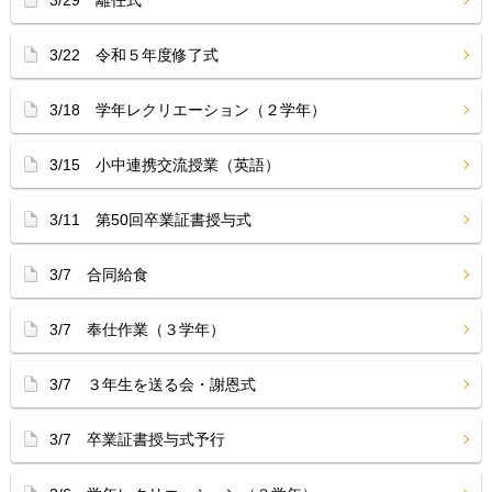
3/29 離任式
3/22 令和５年度修了式
3/18 学年レクリエーション（２学年）
3/15 小中連携交流授業（英語）
3/11 第50回卒業証書授与式
3/7 合同給食
3/7 奉仕作業（３学年）
3/7 ３年生を送る会・謝恩式
3/7 卒業証書授与式予行