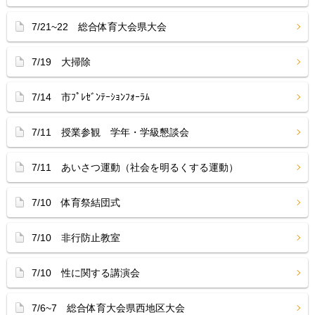
7/21~22 総合体育大会県大会
7/19 大掃除
7/14 市ﾌﾟﾚｾﾞﾝﾃｰｼｮﾝﾌｫｰﾗﾑ
7/11 授業参観 学年・学級懇談会
7/11 あいさつ運動（社会を明るくする運動）
7/10 体育祭結団式
7/10 非行防止教室
7/10 性に関する講演会
7/6~7 総合体育大会県西地区大会