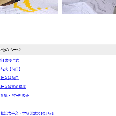
の他のページ
卒業証書授与式
書授与式【前日】
高校入試前日
立高校入試事前指導
業参観・PTA懇談会
閉校記念事業・学校開放のお知らせ