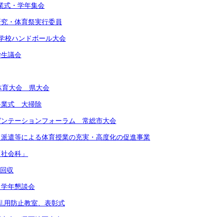
始業式・学年集会
由研究・体育祭実行委員
東中学校ハンドボール大会
学生議会
合体育大会 県大会
期終業式 大掃除
レゼンテーションフォーラム 常総市大会
ート派遣等による体育授業の充実・高度化の促進事業
「社会科」
物回収
 学年懇談会
物乱用防止教室、表彰式