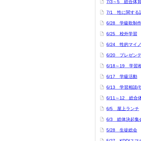
7/3～5 総合
7/1 性に関する
6/28 学級歌制
6/25 校外学習
6/24 性的マ
6/20 プレゼ
6/18～19 学習
6/17 学級活動
6/13 学習相談
6/11～12 
6/5 屋上ランチ
6/3 総体決起集
5/28 生徒総会
5/27 KDDI