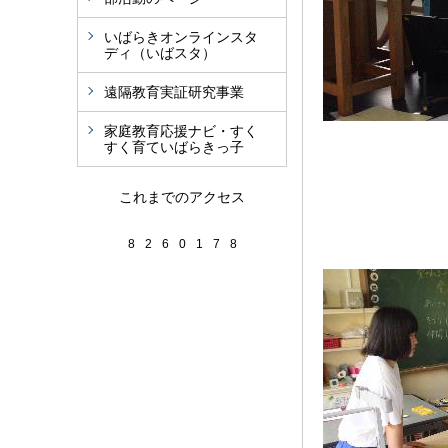
いばらきオンラインスタ
ディ（いばスタ）
遠隔教育実証研究事業
家庭教育応援ナビ・すく
すく育ていばらきっ子
これまでのアクセス
8
2
6
0
1
7
8