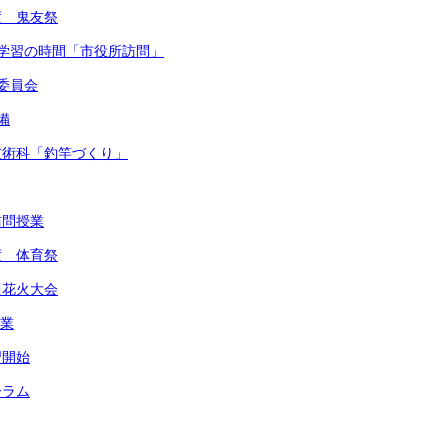
度 鬼友祭
的な学習の時間「市役所訪問」
健委員会
備
・技術科「釣竿づくり」
訪問授業
度 体育祭
川花火大会
作業
習開始
ーラム