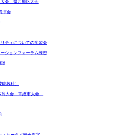
体育大会 県西地区大会
講演会
作
イノリティについての学習会
ンテーションフォーラム練習
相談
(技能教科）
総合体育大会 常総市大会
会
スマホ・ケータイ安全教室