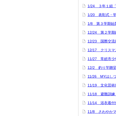
1/24 ３年１組
1/20 表彰式
1/8 第３学期
12/24 第２学
12/23 国際交
12/17 クリス
11/27 常総市
12/2 釣り竿
11/26 MYは
11/19 文化芸
11/18 避難訓
11/14 浴衣
11/8 さわや