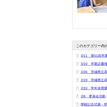
このカテゴリー内
3/11 第51回
3/10 卒業証
2/26 茨城県立
2/19 茨城県
2/10 学年末授
2/6 委員会活動
閉校記念式典・