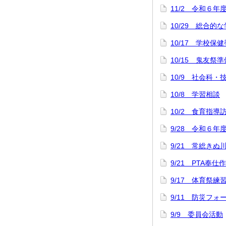
11/2 令和６年
10/29 総合
10/17 学校保
10/15 鬼友祭準
10/9 社会科
10/8 学習相談
10/2 食育指導
9/28 令和６年
9/21 常総きぬ
9/21 PTA奉仕
9/17 体育祭練
9/11 防災フォ
9/9 委員会活動