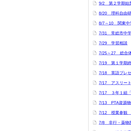
9/2 第２学期
8/20 理科自
8/7～10 関
7/31 常総市中
7/29 学習相談
7/25～27 総
7/19 第１学
7/18 英語プ
7/17 アスリ
7/17 ３年１組
7/13 PTA資源
7/12 授業参観
7/8 非行・薬