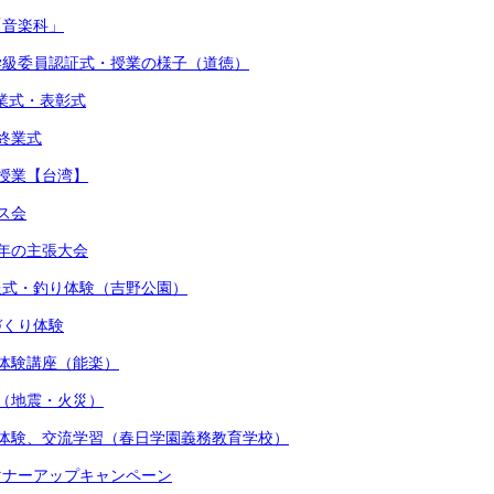
「音楽科」
・学級委員認証式・授業の様子（道徳）
始業式・表彰式
期終業式
流授業【台湾】
マス会
少年の主張大会
贈呈式・釣り体験（吉野公園）
しづくり体験
術体験講座（能楽）
練（地震・火災）
着付体験、交流学習（春日学園義務教育学校）
かマナーアップキャンペーン