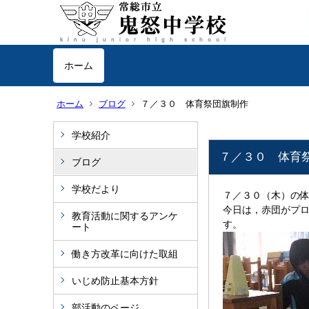
ホーム
ホーム
ブログ
７／３０ 体育祭団旗制作
学校紹介
７／３０ 体育
ブログ
学校だより
７／３０（木）の
今日は，赤団がプ
教育活動に関するアンケ
す。
ート
働き方改革に向けた取組
いじめ防止基本方針
部活動のページ