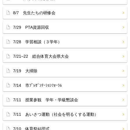
8/7 先生たちの研修会
7/29 PTA資源回収
7/28 学習相談（３学年）
7/21~22 総合体育大会県大会
7/19 大掃除
7/14 市ﾌﾟﾚｾﾞﾝﾃｰｼｮﾝﾌｫｰﾗﾑ
7/11 授業参観 学年・学級懇談会
7/11 あいさつ運動（社会を明るくする運動）
7/10 体育祭結団式