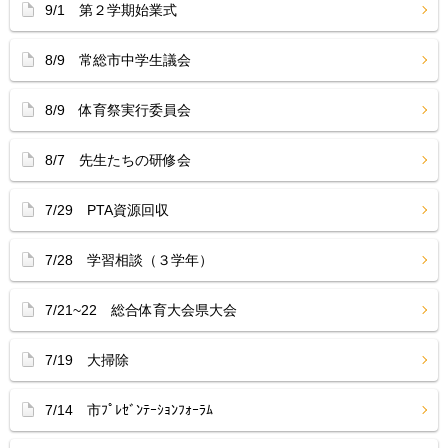
9/1 第２学期始業式
8/9 常総市中学生議会
8/9 体育祭実行委員会
8/7 先生たちの研修会
7/29 PTA資源回収
7/28 学習相談（３学年）
7/21~22 総合体育大会県大会
7/19 大掃除
7/14 市ﾌﾟﾚｾﾞﾝﾃｰｼｮﾝﾌｫｰﾗﾑ