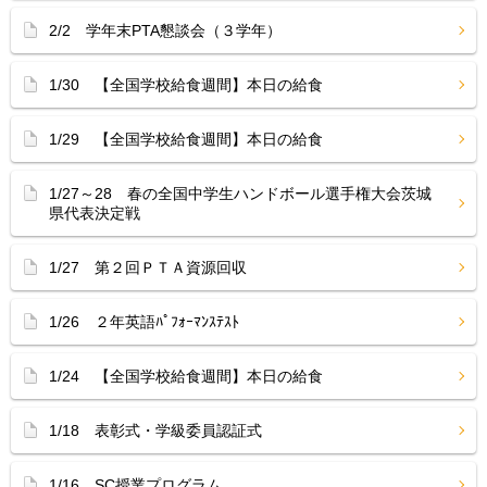
2/2 学年末PTA懇談会（３学年）
1/30 【全国学校給食週間】本日の給食
1/29 【全国学校給食週間】本日の給食
1/27～28 春の全国中学生ハンドボール選手権大会茨城
県代表決定戦
1/27 第２回ＰＴＡ資源回収
1/26 ２年英語ﾊﾟﾌｫｰﾏﾝｽﾃｽﾄ
1/24 【全国学校給食週間】本日の給食
1/18 表彰式・学級委員認証式
1/16 SC授業プログラム