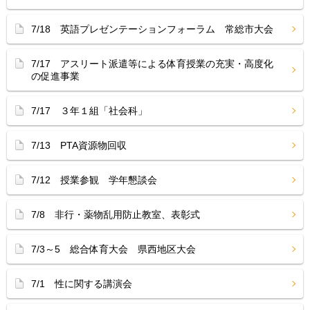
7/18 英語プレゼンテーションフォーラム 常総市大会
7/17 アスリート派遣等による体育授業の充実・高度化
の促進事業
7/17 ３年１組「社会科」
7/13 PTA資源物回収
7/12 授業参観 学年懇談会
7/8 非行・薬物乱用防止教室、表彰式
7/3～5 総合体育大会 県西地区大会
7/1 性に関する講演会