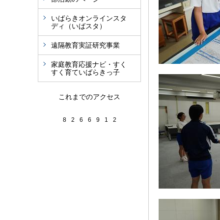
いばらきオンラインスタ
ディ（いばスタ）
遠隔教育実証研究事業
家庭教育応援ナビ・すく
すく育ていばらきっ子
これまでのアクセス
8
2
6
6
9
1
2