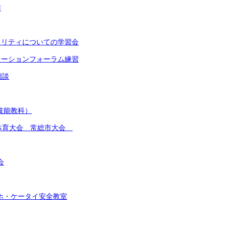
作
イノリティについての学習会
ンテーションフォーラム練習
相談
(技能教科）
総合体育大会 常総市大会
会
スマホ・ケータイ安全教室