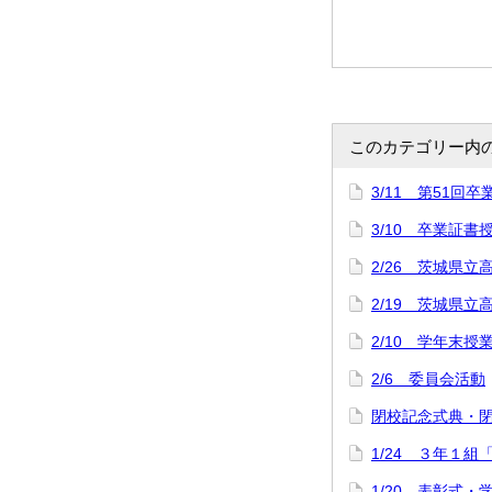
このカテゴリー内
3/11 第51回
3/10 卒業証
2/26 茨城県立
2/19 茨城県
2/10 学年末授
2/6 委員会活動
閉校記念式典・
1/24 ３年１組
1/20 表彰式