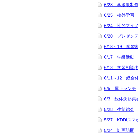
6/28 学級歌制
6/25 校外学習
6/24 性的マ
6/20 プレゼ
6/18～19 学習
6/17 学級活動
6/13 学習相談
6/11～12 
6/5 屋上ランチ
6/3 総体決起集
5/28 生徒総会
5/27 KDDI
5/24 計画訪問