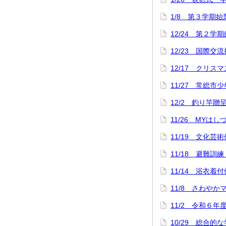
1/8 第３学期
12/24 第２学
12/23 国際交
12/17 クリス
11/27 常総市
12/2 釣り竿
11/26 MYは
11/19 文化芸
11/18 避難訓
11/14 浴衣
11/8 さわや
11/2 令和６年
10/29 総合