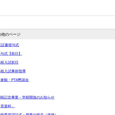
の他のページ
卒業証書授与式
書授与式【前日】
高校入試前日
立高校入試事前指導
業参観・PTA懇談会
閉校記念事業・学校開放のお知らせ
「音楽科」
・学級委員認証式・授業の様子（道徳）