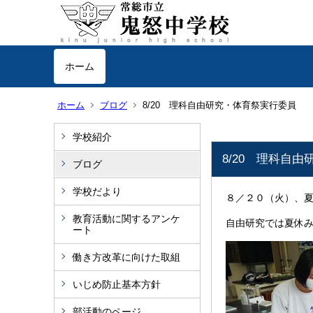
ホーム
ホーム
ブログ
8/20 理科自由研究・体育祭実行委員
学校紹介
8/20 理科自
ブログ
学校だより
８／２０（火）、
教育活動に関するアンケ
自由研究では夏休
ート
働き方改革に向けた取組
いじめ防止基本方針
部活動のページ