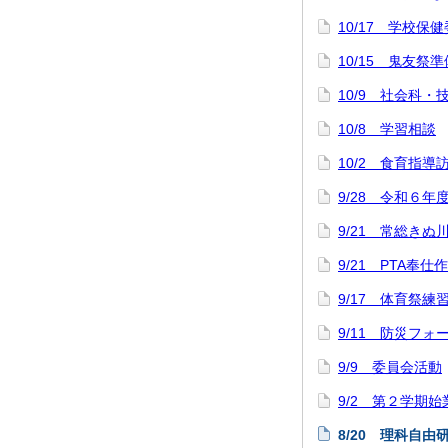
10/17 学校保
10/15 鬼友祭準
10/9 社会科
10/8 学習相談
10/2 食育指導
9/28 令和６年
9/21 常総きぬ
9/21 PTA奉仕
9/17 体育祭練
9/11 防災フォ
9/9 委員会活動
9/2 第２学期
8/20 理科自