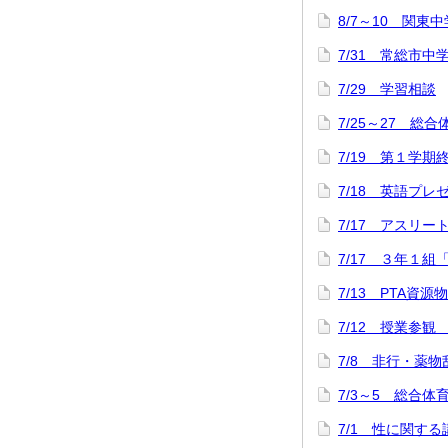
8/7～10 関
7/31 常総市中
7/29 学習相談
7/25～27 総
7/19 第１学
7/18 英語プ
7/17 アスリ
7/17 ３年１組
7/13 PTA資源
7/12 授業参観
7/8 非行・薬
7/3～5 総合
7/1 性に関する