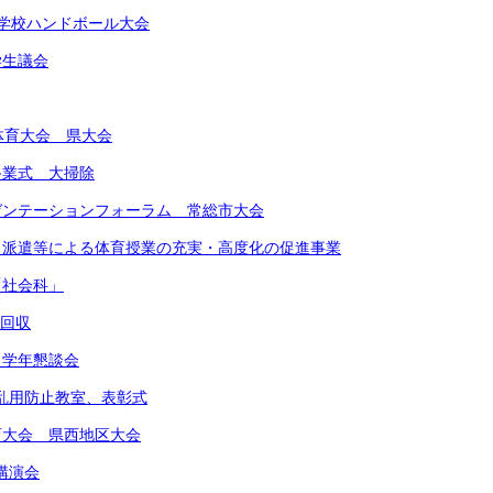
東中学校ハンドボール大会
学生議会
合体育大会 県大会
期終業式 大掃除
レゼンテーションフォーラム 常総市大会
ート派遣等による体育授業の充実・高度化の促進事業
「社会科」
物回収
 学年懇談会
物乱用防止教室、表彰式
体育大会 県西地区大会
講演会