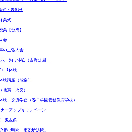
始業式・表彰式
期終業式
流授業【台湾】
マス会
少年の主張大会
贈呈式・釣り体験（吉野公園）
しづくり体験
術体験講座（能楽）
練（地震・火災）
着付体験、交流学習（春日学園義務教育学校）
かマナーアップキャンペーン
度 鬼友祭
的な学習の時間「市役所訪問」