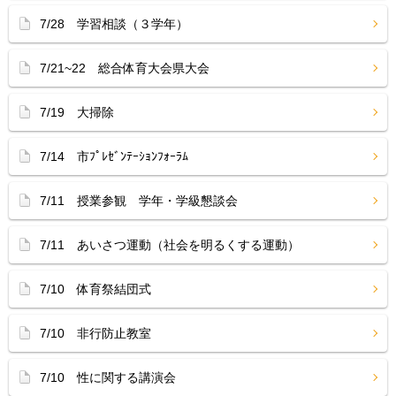
7/28 学習相談（３学年）
7/21~22 総合体育大会県大会
7/19 大掃除
7/14 市ﾌﾟﾚｾﾞﾝﾃｰｼｮﾝﾌｫｰﾗﾑ
7/11 授業参観 学年・学級懇談会
7/11 あいさつ運動（社会を明るくする運動）
7/10 体育祭結団式
7/10 非行防止教室
7/10 性に関する講演会