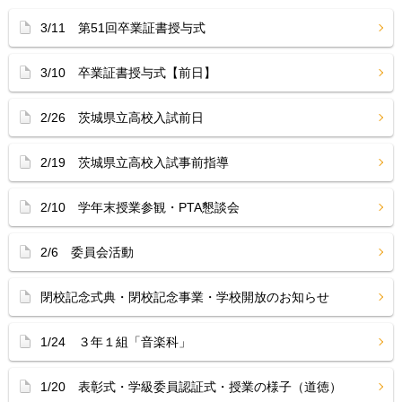
3/11 第51回卒業証書授与式
3/10 卒業証書授与式【前日】
2/26 茨城県立高校入試前日
2/19 茨城県立高校入試事前指導
2/10 学年末授業参観・PTA懇談会
2/6 委員会活動
閉校記念式典・閉校記念事業・学校開放のお知らせ
1/24 ３年１組「音楽科」
1/20 表彰式・学級委員認証式・授業の様子（道徳）