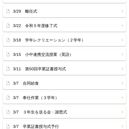
3/29 離任式
3/22 令和５年度修了式
3/18 学年レクリエーション（２学年）
3/15 小中連携交流授業（英語）
3/11 第50回卒業証書授与式
3/7 合同給食
3/7 奉仕作業（３学年）
3/7 ３年生を送る会・謝恩式
3/7 卒業証書授与式予行