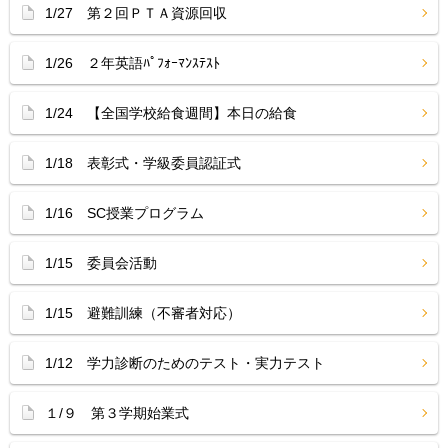
1/27 第２回ＰＴＡ資源回収
1/26 ２年英語ﾊﾟﾌｫｰﾏﾝｽﾃｽﾄ
1/24 【全国学校給食週間】本日の給食
1/18 表彰式・学級委員認証式
1/16 SC授業プログラム
1/15 委員会活動
1/15 避難訓練（不審者対応）
1/12 学力診断のためのテスト・実力テスト
１/９ 第３学期始業式