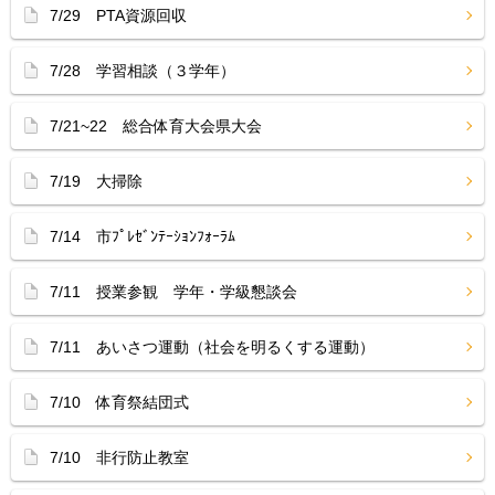
7/29 PTA資源回収
7/28 学習相談（３学年）
7/21~22 総合体育大会県大会
7/19 大掃除
7/14 市ﾌﾟﾚｾﾞﾝﾃｰｼｮﾝﾌｫｰﾗﾑ
7/11 授業参観 学年・学級懇談会
7/11 あいさつ運動（社会を明るくする運動）
7/10 体育祭結団式
7/10 非行防止教室