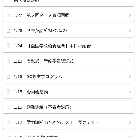
県代表決定戦
1/27 第２回ＰＴＡ資源回収
1/26 ２年英語ﾊﾟﾌｫｰﾏﾝｽﾃｽﾄ
1/24 【全国学校給食週間】本日の給食
1/18 表彰式・学級委員認証式
1/16 SC授業プログラム
1/15 委員会活動
1/15 避難訓練（不審者対応）
1/12 学力診断のためのテスト・実力テスト