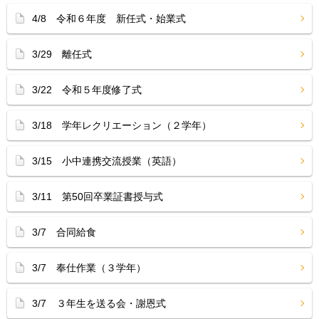
4/8 令和６年度 新任式・始業式
3/29 離任式
3/22 令和５年度修了式
3/18 学年レクリエーション（２学年）
3/15 小中連携交流授業（英語）
3/11 第50回卒業証書授与式
3/7 合同給食
3/7 奉仕作業（３学年）
3/7 ３年生を送る会・謝恩式