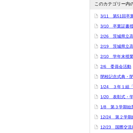
このカテゴリー内
3/11 第51回
3/10 卒業証
2/26 茨城県立
2/19 茨城県
2/10 学年末授
2/6 委員会活動
閉校記念式典・
1/24 ３年１組
1/20 表彰式
1/8 第３学期
12/24 第２学
12/23 国際交