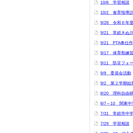
10/8 学習相談
10/2 食育指導
9/28 令和６年
9/21 常総きぬ
9/21 PTA奉仕
9/17 体育祭練
9/11 防災フォ
9/9 委員会活動
9/2 第２学期
8/20 理科自
8/7～10 関
7/31 常総市中
7/29 学習相談