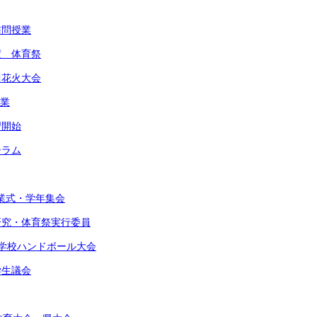
訪問授業
度 体育祭
川花火大会
作業
習開始
ーラム
始業式・学年集会
由研究・体育祭実行委員
東中学校ハンドボール大会
学生議会