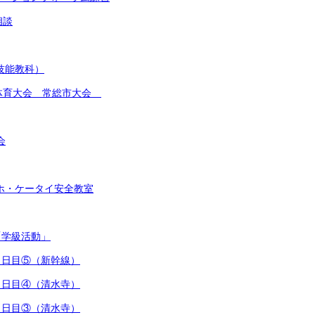
相談
(技能教科）
総合体育大会 常総市大会
会
スマホ・ケータイ安全教室
「学級活動」
行３日目⑤（新幹線）
行３日目④（清水寺）
行３日目③（清水寺）