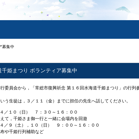
ア募集中
道千姫まつり ボランティア募集中
行委員会から，「常総市復興祈念 第１６回水海道千姫まつり」の行列
という生徒は，３／１１（金）までに担任の先生へ話してください。
／１０（日） ７：３０～１６：００
えて，千姫さま御一行と一緒に会場内を回遊
／９（土），１０（日） ９：００～１６：００
布や千姫行列補助など