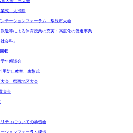
合体育大会 県大会
期終業式 大掃除
レゼンテーションフォーラム 常総市大会
ート派遣等による体育授業の充実・高度化の促進事業
「社会科」
物回収
 学年懇談会
物乱用防止教室、表彰式
体育大会 県西地区大会
講演会
作
イノリティについての学習会
ンテーションフォーラム練習