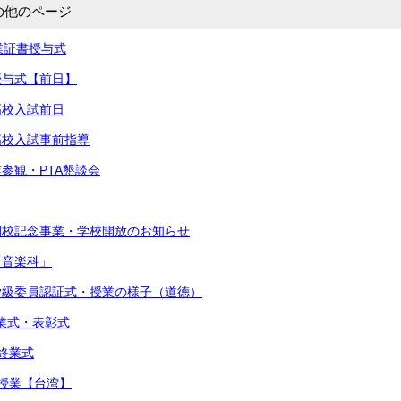
の他のページ
卒業証書授与式
書授与式【前日】
高校入試前日
立高校入試事前指導
業参観・PTA懇談会
閉校記念事業・学校開放のお知らせ
「音楽科」
・学級委員認証式・授業の様子（道徳）
始業式・表彰式
期終業式
流授業【台湾】