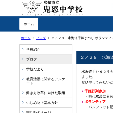
ホーム
ホーム
ブログ
２／２９ 水海道千姫まつり ボランティ
学校紹介
２／２９ 水海
ブログ
学校だより
水海道千姫まつり実
ました。
教育活動に関するアンケ
ぜひやってみたい
ート
●
千姫行列参加
４
働き方改革に向けた取組
・時代衣装に着替
●
ボランティア
４
いじめ防止基本方針
・パンフレット配
部活動のページ