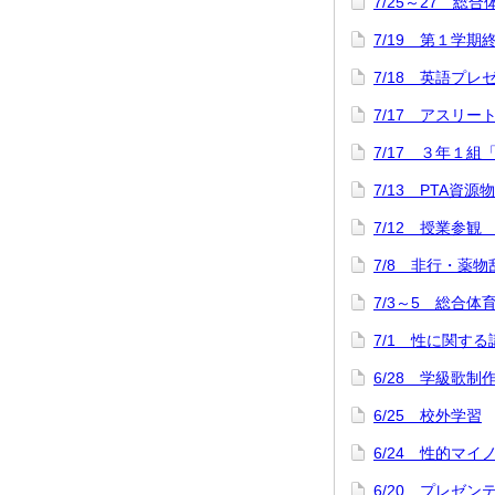
7/25～27 総
7/19 第１学
7/18 英語プ
7/17 アスリ
7/17 ３年１組
7/13 PTA資源
7/12 授業参観
7/8 非行・薬
7/3～5 総合
7/1 性に関する
6/28 学級歌制
6/25 校外学習
6/24 性的マ
6/20 プレゼ