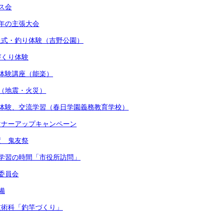
マス会
少年の主張大会
贈呈式・釣り体験（吉野公園）
しづくり体験
術体験講座（能楽）
練（地震・火災）
着付体験、交流学習（春日学園義務教育学校）
かマナーアップキャンペーン
度 鬼友祭
的な学習の時間「市役所訪問」
健委員会
備
・技術科「釣竿づくり」