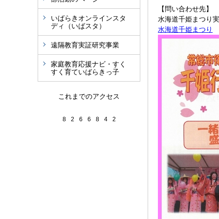
【問い合わせ先】
いばらきオンラインスタ
水海道千姫まつり実
ディ（いばスタ）
水海道千姫まつり
遠隔教育実証研究事業
家庭教育応援ナビ・すく
すく育ていばらきっ子
これまでのアクセス
8
2
6
6
8
4
2