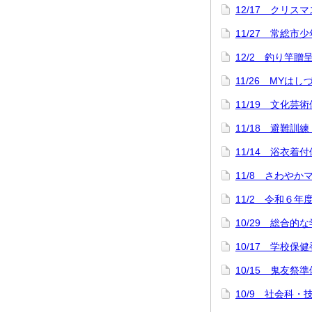
12/17 クリス
11/27 常総市
12/2 釣り竿
11/26 MYは
11/19 文化芸
11/18 避難訓
11/14 浴衣
11/8 さわや
11/2 令和６年
10/29 総合
10/17 学校保
10/15 鬼友祭準
10/9 社会科