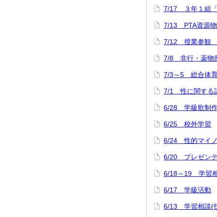
7/17 ３年１組
7/13 PTA資源
7/12 授業参観
7/8 非行・薬
7/3～5 総合
7/1 性に関する
6/28 学級歌制
6/25 校外学習
6/24 性的マ
6/20 プレゼ
6/18～19 学習
6/17 学級活動
6/13 学習相談