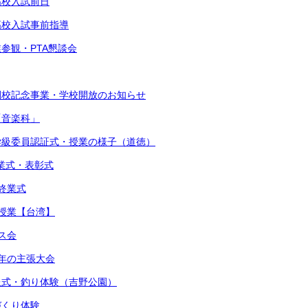
高校入試前日
立高校入試事前指導
業参観・PTA懇談会
閉校記念事業・学校開放のお知らせ
「音楽科」
・学級委員認証式・授業の様子（道徳）
始業式・表彰式
期終業式
流授業【台湾】
マス会
少年の主張大会
贈呈式・釣り体験（吉野公園）
しづくり体験