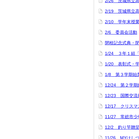
2/26 茨城県立
2/19 茨城県
2/10 学年末授
2/6 委員会活動
閉校記念式典・
1/24 ３年１組
1/20 表彰式
1/8 第３学期
12/24 第２学
12/23 国際交
12/17 クリス
11/27 常総市
12/2 釣り竿
11/26 MYは