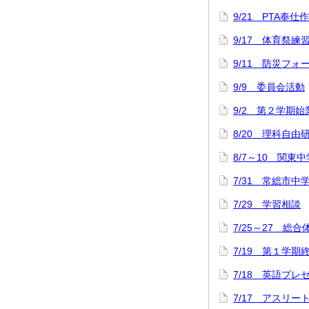
9/21 PTA奉仕
9/17 体育祭練
9/11 防災フォ
9/9 委員会活動
9/2 第２学期
8/20 理科自
8/7～10 関
7/31 常総市中
7/29 学習相談
7/25～27 総
7/19 第１学
7/18 英語プ
7/17 アスリ