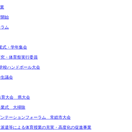
作業
習開始
ーラム
始業式・学年集会
由研究・体育祭実行委員
東中学校ハンドボール大会
学生議会
合体育大会 県大会
期終業式 大掃除
レゼンテーションフォーラム 常総市大会
ート派遣等による体育授業の充実・高度化の促進事業