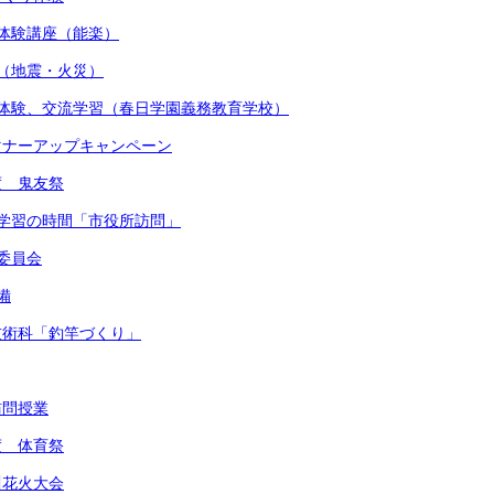
術体験講座（能楽）
練（地震・火災）
着付体験、交流学習（春日学園義務教育学校）
かマナーアップキャンペーン
度 鬼友祭
的な学習の時間「市役所訪問」
健委員会
備
・技術科「釣竿づくり」
訪問授業
度 体育祭
川花火大会