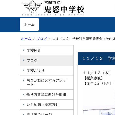
ホーム
ホーム
ブログ
１１／１２ 学校独自研究発表会（その
学校紹介
１１／１２ 学
ブログ
学校だより
１１／１２（木）
【授業参観】
教育活動に関するアンケ
【３年２組 社会】
ート
働き方改革に向けた取組
いじめ防止基本方針
部活動のページ