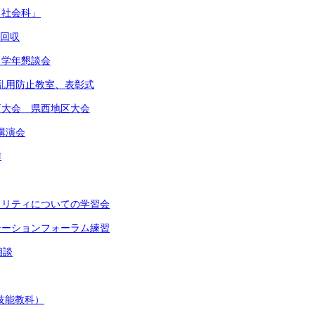
「社会科」
物回収
 学年懇談会
物乱用防止教室、表彰式
体育大会 県西地区大会
講演会
作
イノリティについての学習会
ンテーションフォーラム練習
相談
(技能教科）