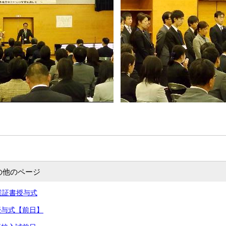
の他のページ
卒業証書授与式
書授与式【前日】