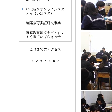
いばらきオンラインスタ
ディ（いばスタ）
遠隔教育実証研究事業
家庭教育応援ナビ・すく
すく育ていばらきっ子
これまでのアクセス
8
2
6
6
8
8
2