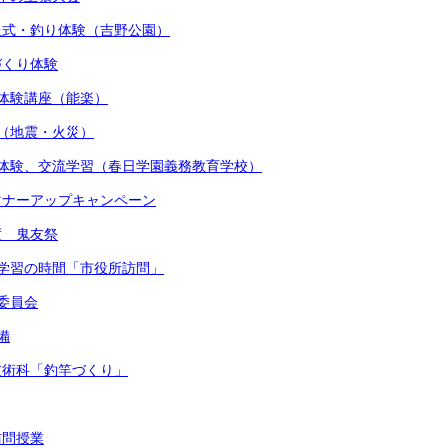
贈呈式・釣り体験（吉野公園）
しづくり体験
術体験講座（能楽）
練（地震・火災）
着付体験、交流学習（春日学園義務教育学校）
かマナーアップキャンペーン
度 鬼友祭
的な学習の時間「市役所訪問」
健委員会
備
・技術科「釣竿づくり」
訪問授業