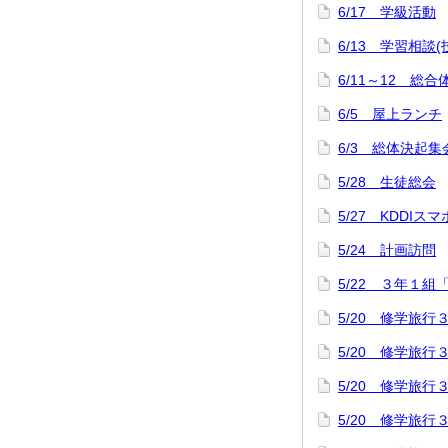
6/17 学級活動
6/13 学習相談
6/11～12 
6/5 屋上ランチ
6/3 総体決起集
5/28 生徒総会
5/27 KDDI
5/24 計画訪問
5/22 ３年１組
5/20 修学旅
5/20 修学旅
5/20 修学旅
5/20 修学旅