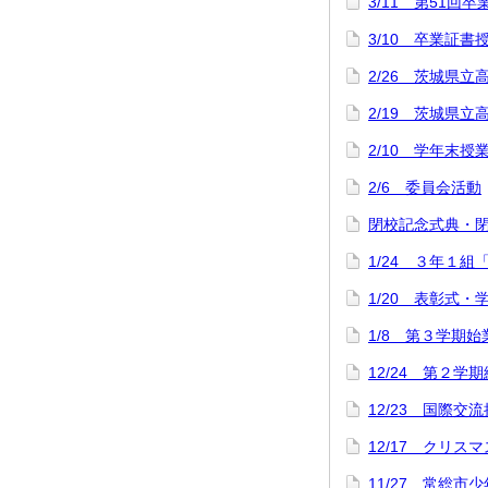
3/11 第51回
3/10 卒業証
2/26 茨城県立
2/19 茨城県
2/10 学年末授
2/6 委員会活動
閉校記念式典・
1/24 ３年１組
1/20 表彰式
1/8 第３学期
12/24 第２学
12/23 国際交
12/17 クリス
11/27 常総市