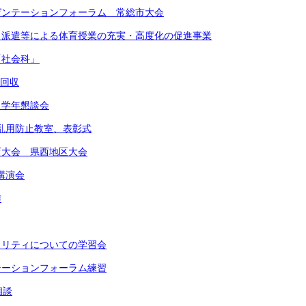
レゼンテーションフォーラム 常総市大会
ート派遣等による体育授業の充実・高度化の促進事業
「社会科」
物回収
 学年懇談会
物乱用防止教室、表彰式
体育大会 県西地区大会
講演会
作
イノリティについての学習会
ンテーションフォーラム練習
相談