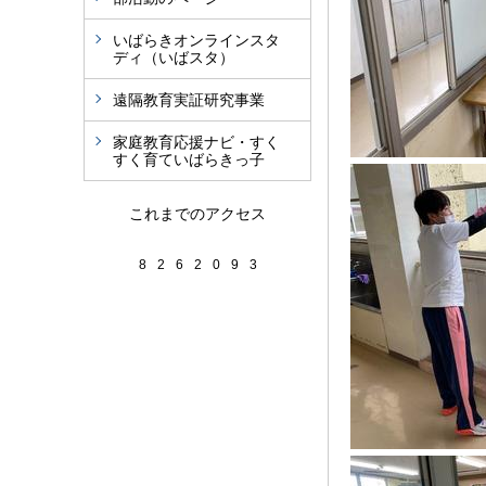
いばらきオンラインスタ
ディ（いばスタ）
遠隔教育実証研究事業
家庭教育応援ナビ・すく
すく育ていばらきっ子
これまでのアクセス
8
2
6
2
0
9
3