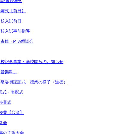
卒業証書授与式
書授与式【前日】
高校入試前日
立高校入試事前指導
業参観・PTA懇談会
閉校記念事業・学校開放のお知らせ
「音楽科」
・学級委員認証式・授業の様子（道徳）
始業式・表彰式
期終業式
流授業【台湾】
マス会
少年の主張大会