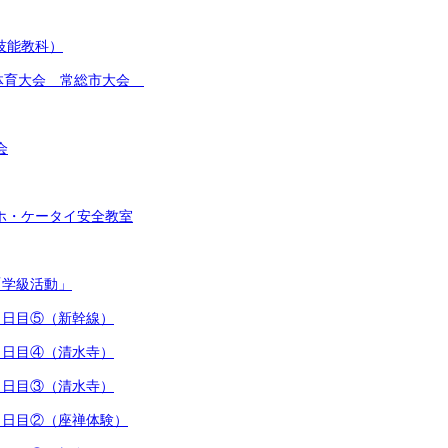
(技能教科）
総合体育大会 常総市大会
会
スマホ・ケータイ安全教室
「学級活動」
行３日目⑤（新幹線）
行３日目④（清水寺）
行３日目③（清水寺）
行３日目②（座禅体験）