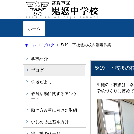
ホーム
ホーム
ブログ
5/19 下校後の校内消毒作業
学校紹介
5/19 下校後
ブログ
学校だより
生徒の下校後は，
学校づくりに努め
教育活動に関するアンケ
ート
働き方改革に向けた取組
いじめ防止基本方針
部活動のページ