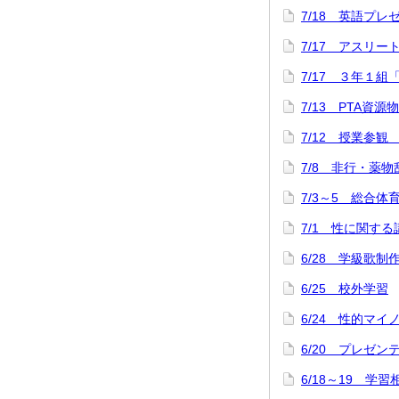
7/18 英語プ
7/17 アスリ
7/17 ３年１組
7/13 PTA資源
7/12 授業参観
7/8 非行・薬
7/3～5 総合
7/1 性に関する
6/28 学級歌制
6/25 校外学習
6/24 性的マ
6/20 プレゼ
6/18～19 学習