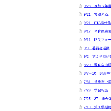
9/28 令和６年
9/21 常総きぬ
9/21 PTA奉仕
9/17 体育祭練
9/11 防災フォ
9/9 委員会活動
9/2 第２学期
8/20 理科自
8/7～10 関
7/31 常総市中
7/29 学習相談
7/25～27 総
7/19 第１学