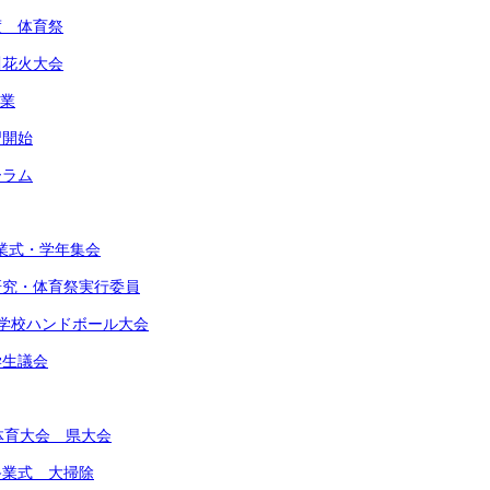
度 体育祭
川花火大会
作業
習開始
ーラム
始業式・学年集会
由研究・体育祭実行委員
東中学校ハンドボール大会
学生議会
合体育大会 県大会
期終業式 大掃除