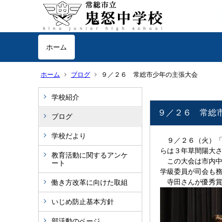
ホーム
ホーム
ブログ
９／２６ 常総市少年の主張大会
学校紹介
９／２６ 常総
ブログ
学校だより
９／２６（火）「
らは３年草間陽大
教育活動に関するアンケ
この大会は市内中
ート
学級委員が司会も
寺田さんが優秀賞
働き方改革に向けた取組
いじめ防止基本方針
部活動のページ