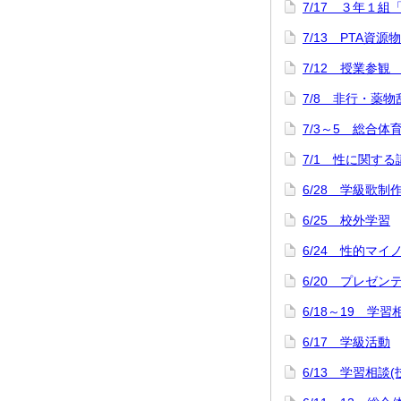
7/17 ３年１組
7/13 PTA資源
7/12 授業参観
7/8 非行・薬
7/3～5 総合
7/1 性に関する
6/28 学級歌制
6/25 校外学習
6/24 性的マ
6/20 プレゼ
6/18～19 学習
6/17 学級活動
6/13 学習相談