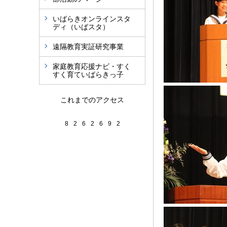
いばらきオンラインスタ
ディ（いばスタ）
遠隔教育実証研究事業
家庭教育応援ナビ・すく
すく育ていばらきっ子
これまでのアクセス
8
2
6
2
6
9
2