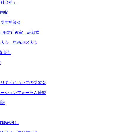
「社会科」
物回収
 学年懇談会
物乱用防止教室、表彰式
体育大会 県西地区大会
講演会
作
イノリティについての学習会
ンテーションフォーラム練習
相談
(技能教科）