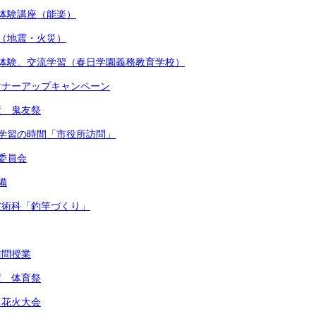
術体験講座（能楽）
練（地震・火災）
着付体験、交流学習（春日学園義務教育学校）
かマナーアップキャンペーン
度 鬼友祭
的な学習の時間「市役所訪問」
健委員会
備
・技術科「釣竿づくり」
訪問授業
度 体育祭
川花火大会