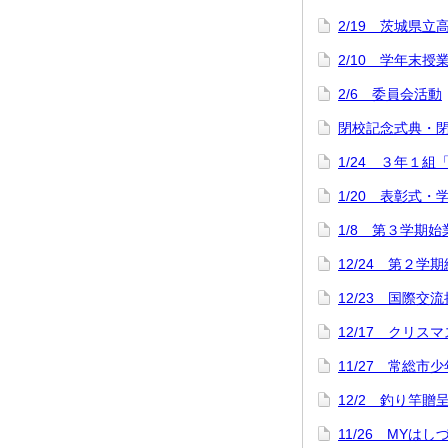
2/19 茨城県
2/10 学年末授
2/6 委員会活動
閉校記念式典・
1/24 ３年１組
1/20 表彰式
1/8 第３学期
12/24 第２学
12/23 国際交
12/17 クリス
11/27 常総市
12/2 釣り竿
11/26 MYは