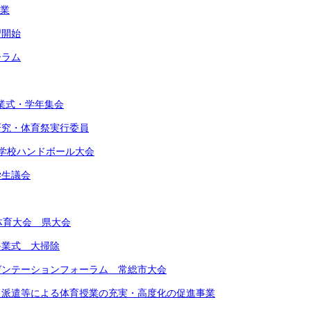
作業
習開始
ーラム
始業式・学年集会
由研究・体育祭実行委員
東中学校ハンドボール大会
学生議会
合体育大会 県大会
期終業式 大掃除
レゼンテーションフォーラム 常総市大会
ート派遣等による体育授業の充実・高度化の促進事業