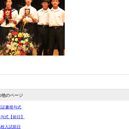
の他のページ
卒業証書授与式
書授与式【前日】
高校入試前日