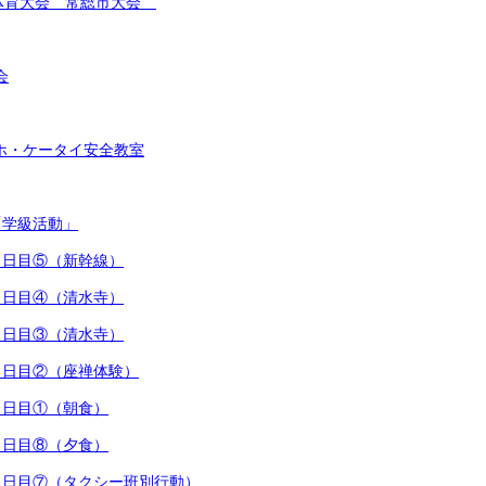
総合体育大会 常総市大会
会
スマホ・ケータイ安全教室
「学級活動」
行３日目⑤（新幹線）
行３日目④（清水寺）
行３日目③（清水寺）
行３日目②（座禅体験）
行３日目①（朝食）
行２日目⑧（夕食）
行２日目⑦（タクシー班別行動）