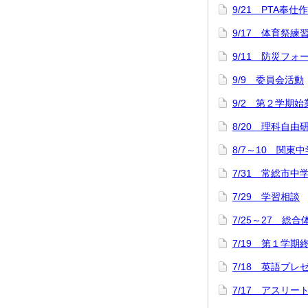
9/21 PTA奉仕
9/17 体育祭練
9/11 防災フォ
9/9 委員会活動
9/2 第２学期
8/20 理科自
8/7～10 関
7/31 常総市中
7/29 学習相談
7/25～27 総
7/19 第１学
7/18 英語プ
7/17 アスリ