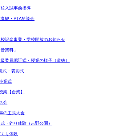
立高校入試事前指導
業参観・PTA懇談会
閉校記念事業・学校開放のお知らせ
「音楽科」
・学級委員認証式・授業の様子（道徳）
始業式・表彰式
期終業式
流授業【台湾】
マス会
少年の主張大会
贈呈式・釣り体験（吉野公園）
しづくり体験