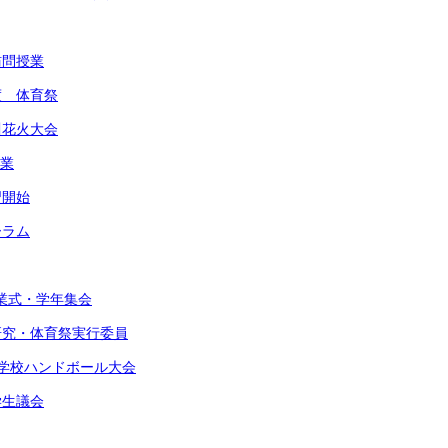
訪問授業
度 体育祭
川花火大会
作業
習開始
ーラム
始業式・学年集会
由研究・体育祭実行委員
東中学校ハンドボール大会
学生議会