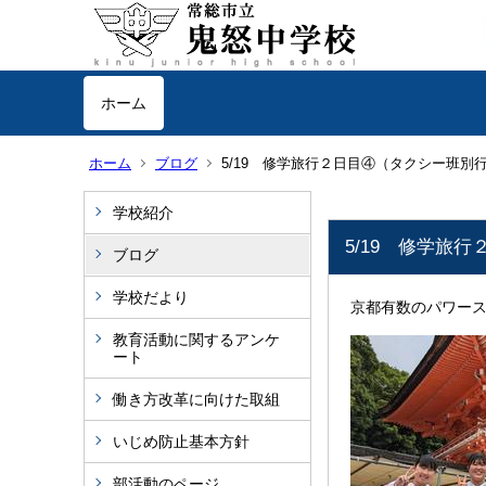
ホーム
ホーム
ブログ
5/19 修学旅行２日目④（タクシー班別
学校紹介
5/19 修学旅
ブログ
学校だより
京都有数のパワー
教育活動に関するアンケ
ート
働き方改革に向けた取組
いじめ防止基本方針
部活動のページ