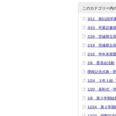
このカテゴリー内
3/11 第51回
3/10 卒業証
2/26 茨城県立
2/19 茨城県
2/10 学年末授
2/6 委員会活動
閉校記念式典・
1/24 ３年１組
1/20 表彰式
1/8 第３学期
12/24 第２学
12/23 国際交