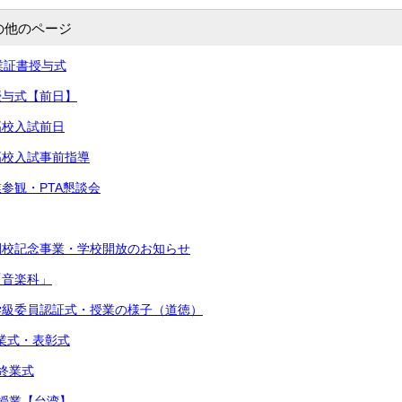
の他のページ
卒業証書授与式
書授与式【前日】
高校入試前日
立高校入試事前指導
業参観・PTA懇談会
閉校記念事業・学校開放のお知らせ
「音楽科」
・学級委員認証式・授業の様子（道徳）
始業式・表彰式
期終業式
流授業【台湾】