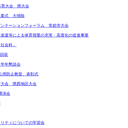
合体育大会 県大会
期終業式 大掃除
レゼンテーションフォーラム 常総市大会
ート派遣等による体育授業の充実・高度化の促進事業
「社会科」
物回収
 学年懇談会
物乱用防止教室、表彰式
体育大会 県西地区大会
講演会
作
イノリティについての学習会