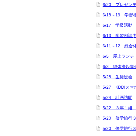
6/20 プレゼ
6/18～19 学習
6/17 学級活動
6/13 学習相談
6/11～12 
6/5 屋上ランチ
6/3 総体決起集
5/28 生徒総会
5/27 KDDI
5/24 計画訪問
5/22 ３年１組
5/20 修学旅
5/20 修学旅