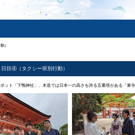
行動）
行２日目④（タクシー班別行動）
スポット「下鴨神社」、木造では日本一の高さを誇る五重塔がある「東