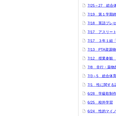
7/25～27 総
7/19 第１学
7/18 英語プ
7/17 アスリ
7/17 ３年１組
7/13 PTA資源
7/12 授業参観
7/8 非行・薬
7/3～5 総合
7/1 性に関する
6/28 学級歌制
6/25 校外学習
6/24 性的マ