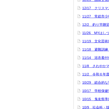
12/17 クリス
11/27 常総市
12/2 釣り竿
11/26 MYは
11/19 文化芸
11/18 避難訓
11/14 浴衣
11/8 さわや
11/2 令和６年
10/29 総合
10/17 学校保
10/15 鬼友祭準
10/9 社会科