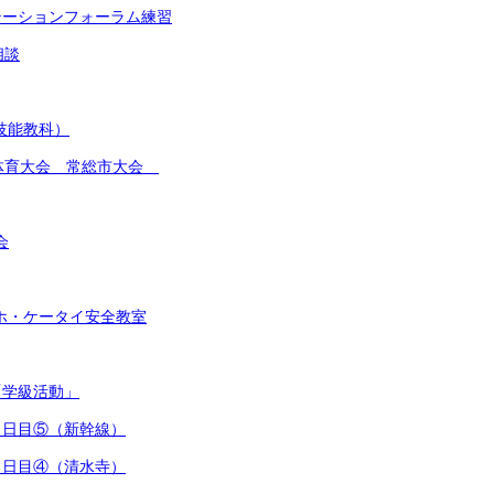
ンテーションフォーラム練習
相談
(技能教科）
総合体育大会 常総市大会
会
スマホ・ケータイ安全教室
「学級活動」
行３日目⑤（新幹線）
行３日目④（清水寺）