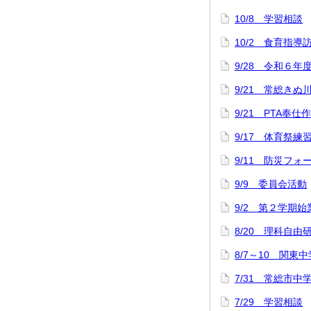
10/8 学習相談
10/2 食育指導
9/28 令和６年
9/21 常総きぬ
9/21 PTA奉仕
9/17 体育祭練
9/11 防災フォ
9/9 委員会活動
9/2 第２学期
8/20 理科自
8/7～10 関
7/31 常総市中
7/29 学習相談