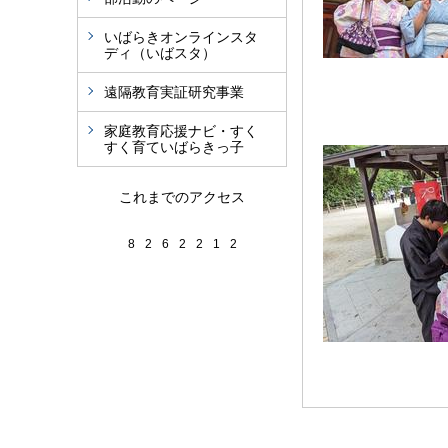
いばらきオンラインスタ
ディ（いばスタ）
遠隔教育実証研究事業
家庭教育応援ナビ・すく
すく育ていばらきっ子
これまでのアクセス
8
2
6
2
2
1
2