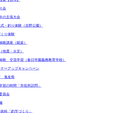
マス会
少年の主張大会
贈呈式・釣り体験（吉野公園）
しづくり体験
術体験講座（能楽）
練（地震・火災）
着付体験、交流学習（春日学園義務教育学校）
かマナーアップキャンペーン
度 鬼友祭
的な学習の時間「市役所訪問」
健委員会
備
・技術科「釣竿づくり」