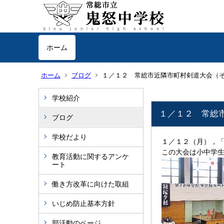
ホーム
ホーム
ブログ
１／１２ 常総市近隣市町村剣道大会（
学校紹介
１／１２ 常総
ブログ
学校だより
１／１２（月），「
この大会は小中学生
教育活動に関するアンケ
ート
働き方改革に向けた取組
いじめ防止基本方針
部活動のページ