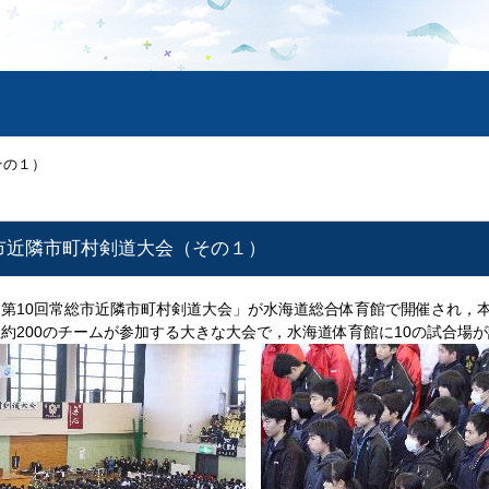
その１）
市近隣市町村剣道大会（その１）
第10回常総市近隣市町村剣道大会」が水海道総合体育館で開催され，
約200のチームが参加する大きな大会で，水海道体育館に10の試合場