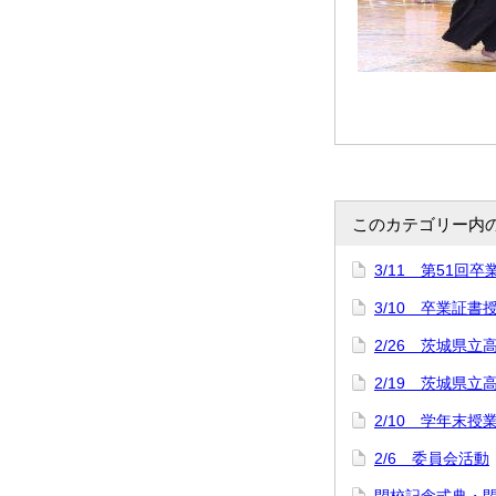
このカテゴリー内
3/11 第51回
3/10 卒業証
2/26 茨城県立
2/19 茨城県
2/10 学年末授
2/6 委員会活動