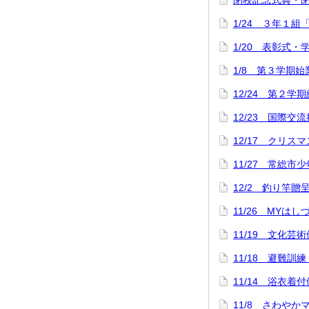
閉校記念式典・
1/24 ３年１組
1/20 表彰式
1/8 第３学期
12/24 第２学
12/23 国際交
12/17 クリス
11/27 常総市
12/2 釣り竿
11/26 MYは
11/19 文化芸
11/18 避難訓
11/14 浴衣
11/8 さわや