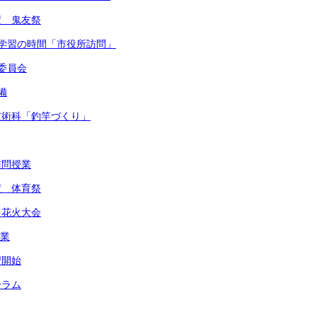
度 鬼友祭
的な学習の時間「市役所訪問」
健委員会
備
・技術科「釣竿づくり」
訪問授業
度 体育祭
川花火大会
作業
習開始
ーラム