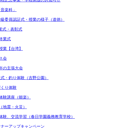
閉校記念事業・学校開放のお知らせ
「音楽科」
・学級委員認証式・授業の様子（道徳）
始業式・表彰式
期終業式
流授業【台湾】
マス会
少年の主張大会
贈呈式・釣り体験（吉野公園）
しづくり体験
術体験講座（能楽）
練（地震・火災）
着付体験、交流学習（春日学園義務教育学校）
かマナーアップキャンペーン