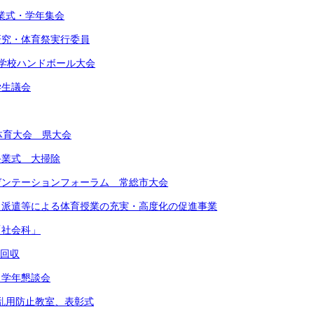
始業式・学年集会
由研究・体育祭実行委員
東中学校ハンドボール大会
学生議会
合体育大会 県大会
期終業式 大掃除
レゼンテーションフォーラム 常総市大会
ート派遣等による体育授業の充実・高度化の促進事業
「社会科」
物回収
 学年懇談会
物乱用防止教室、表彰式