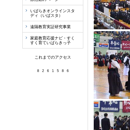
いばらきオンラインスタ
ディ（いばスタ）
遠隔教育実証研究事業
家庭教育応援ナビ・すく
すく育ていばらきっ子
これまでのアクセス
8
2
6
1
5
8
6