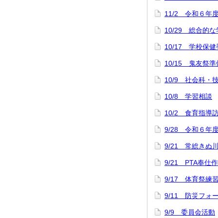
11/2 令和６年
10/29 総合
10/17 学校保
10/15 鬼友祭準
10/9 社会科
10/8 学習相談
10/2 食育指導
9/28 令和６年
9/21 常総きぬ
9/21 PTA奉仕
9/17 体育祭練
9/11 防災フォ
9/9 委員会活動