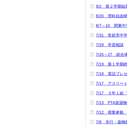
9/2 第２学期
8/20 理科自
8/7～10 関
7/31 常総市中
7/29 学習相談
7/25～27 総
7/19 第１学
7/18 英語プ
7/17 アスリ
7/17 ３年１組
7/13 PTA資源
7/12 授業参観
7/8 非行・薬