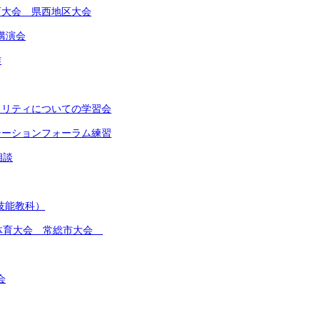
体育大会 県西地区大会
講演会
作
イノリティについての学習会
ンテーションフォーラム練習
相談
(技能教科）
総合体育大会 常総市大会
会