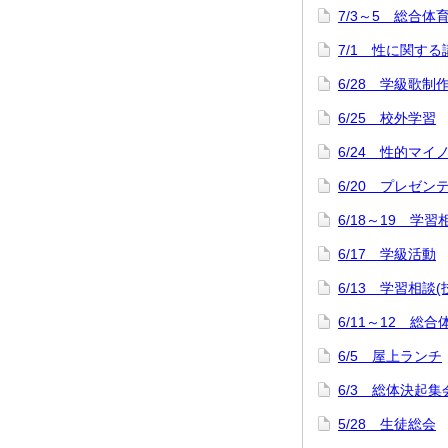
7/3～5 総合
7/1 性に関する
6/28 学級歌制
6/25 校外学習
6/24 性的マ
6/20 プレゼ
6/18～19 学習
6/17 学級活動
6/13 学習相談
6/11～12 
6/5 屋上ランチ
6/3 総体決起集
5/28 生徒総会