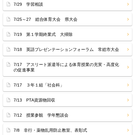
7/29 学習相談
7/25～27 総合体育大会 県大会
7/19 第１学期終業式 大掃除
7/18 英語プレゼンテーションフォーラム 常総市大会
7/17 アスリート派遣等による体育授業の充実・高度化
の促進事業
7/17 ３年１組「社会科」
7/13 PTA資源物回収
7/12 授業参観 学年懇談会
7/8 非行・薬物乱用防止教室、表彰式