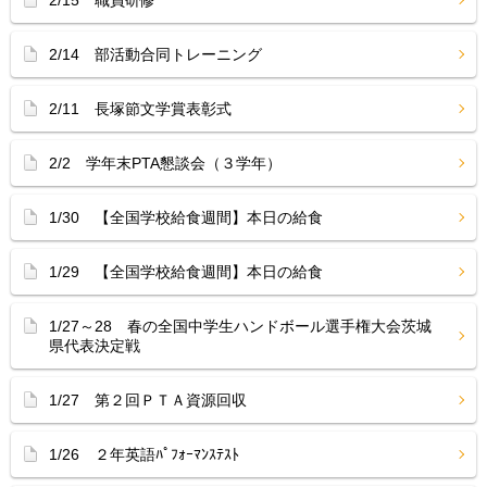
2/15 職員研修
2/14 部活動合同トレーニング
2/11 長塚節文学賞表彰式
2/2 学年末PTA懇談会（３学年）
1/30 【全国学校給食週間】本日の給食
1/29 【全国学校給食週間】本日の給食
1/27～28 春の全国中学生ハンドボール選手権大会茨城
県代表決定戦
1/27 第２回ＰＴＡ資源回収
1/26 ２年英語ﾊﾟﾌｫｰﾏﾝｽﾃｽﾄ