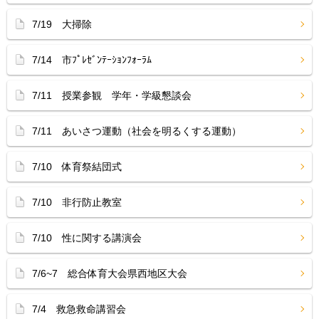
7/19 大掃除
7/14 市ﾌﾟﾚｾﾞﾝﾃｰｼｮﾝﾌｫｰﾗﾑ
7/11 授業参観 学年・学級懇談会
7/11 あいさつ運動（社会を明るくする運動）
7/10 体育祭結団式
7/10 非行防止教室
7/10 性に関する講演会
7/6~7 総合体育大会県西地区大会
7/4 救急救命講習会