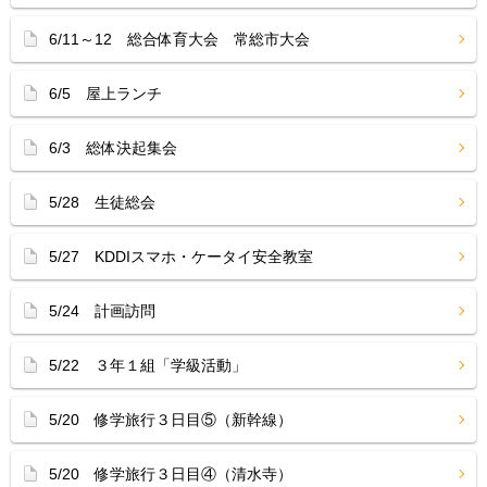
6/11～12 総合体育大会 常総市大会
6/5 屋上ランチ
6/3 総体決起集会
5/28 生徒総会
5/27 KDDIスマホ・ケータイ安全教室
5/24 計画訪問
5/22 ３年１組「学級活動」
5/20 修学旅行３日目⑤（新幹線）
5/20 修学旅行３日目④（清水寺）