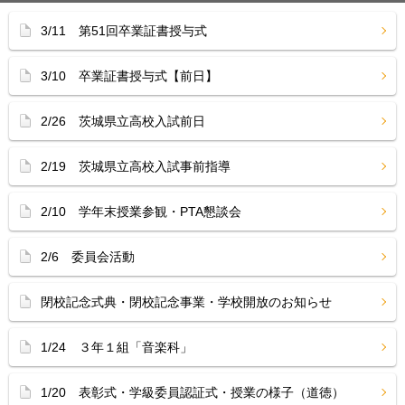
3/11 第51回卒業証書授与式
3/10 卒業証書授与式【前日】
2/26 茨城県立高校入試前日
2/19 茨城県立高校入試事前指導
2/10 学年末授業参観・PTA懇談会
2/6 委員会活動
閉校記念式典・閉校記念事業・学校開放のお知らせ
1/24 ３年１組「音楽科」
1/20 表彰式・学級委員認証式・授業の様子（道徳）