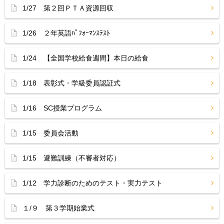
1/27 第２回ＰＴＡ資源回収
1/26 ２年英語ﾊﾟﾌｫｰﾏﾝｽﾃｽﾄ
1/24 【全国学校給食週間】本日の給食
1/18 表彰式・学級委員認証式
1/16 SC授業プログラム
1/15 委員会活動
1/15 避難訓練（不審者対応）
1/12 学力診断のためのテスト・実力テスト
１/９ 第３学期始業式