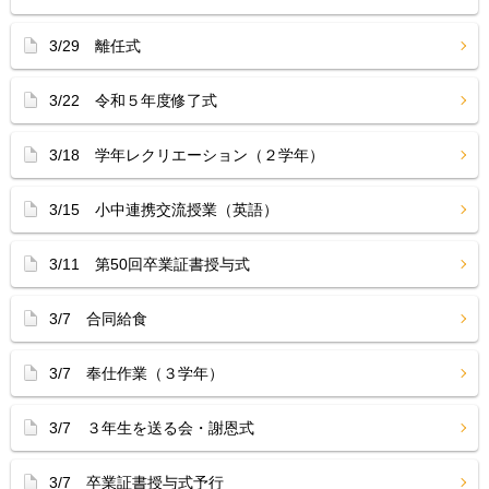
3/29 離任式
3/22 令和５年度修了式
3/18 学年レクリエーション（２学年）
3/15 小中連携交流授業（英語）
3/11 第50回卒業証書授与式
3/7 合同給食
3/7 奉仕作業（３学年）
3/7 ３年生を送る会・謝恩式
3/7 卒業証書授与式予行