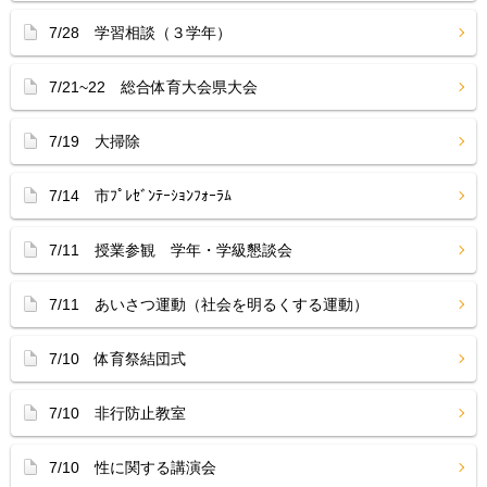
7/28 学習相談（３学年）
7/21~22 総合体育大会県大会
7/19 大掃除
7/14 市ﾌﾟﾚｾﾞﾝﾃｰｼｮﾝﾌｫｰﾗﾑ
7/11 授業参観 学年・学級懇談会
7/11 あいさつ運動（社会を明るくする運動）
7/10 体育祭結団式
7/10 非行防止教室
7/10 性に関する講演会