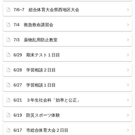
7/6~7 総合体育大会県西地区大会
7/4 救急救命講習会
7/3 薬物乱用防止教室
6/29 期末テスト１日目
6/28 学習相談２日目
6/27 学習相談１日目
6/21 ３年生社会科「効率と公正」
6/19 防災スポーツ体験
6/17 市総合体育大会２日目