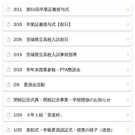
3/11 第51回卒業証書授与式
3/10 卒業証書授与式【前日】
2/26 茨城県立高校入試前日
2/19 茨城県立高校入試事前指導
2/10 学年末授業参観・PTA懇談会
2/6 委員会活動
閉校記念式典・閉校記念事業・学校開放のお知らせ
1/24 ３年１組「音楽科」
1/20 表彰式・学級委員認証式・授業の様子（道徳）