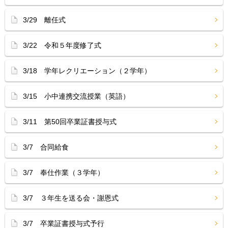
3/29 離任式
3/22 令和５年度修了式
3/18 学年レクリエーション（２学年）
3/15 小中連携交流授業（英語）
3/11 第50回卒業証書授与式
3/7 合同給食
3/7 奉仕作業（３学年）
3/7 ３年生を送る会・謝恩式
3/7 卒業証書授与式予行