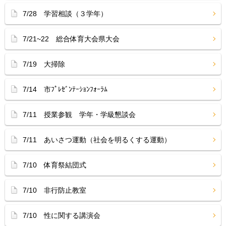
7/28 学習相談（３学年）
7/21~22 総合体育大会県大会
7/19 大掃除
7/14 市ﾌﾟﾚｾﾞﾝﾃｰｼｮﾝﾌｫｰﾗﾑ
7/11 授業参観 学年・学級懇談会
7/11 あいさつ運動（社会を明るくする運動）
7/10 体育祭結団式
7/10 非行防止教室
7/10 性に関する講演会