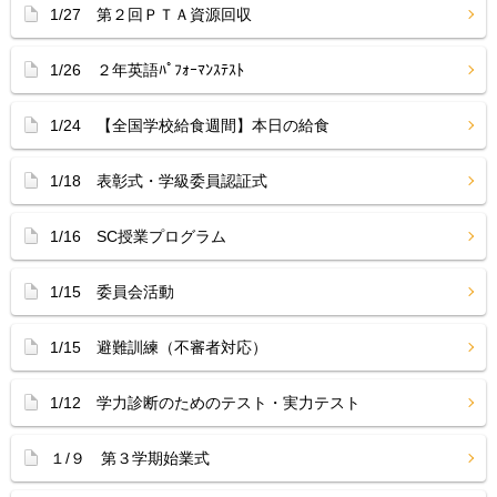
1/27 第２回ＰＴＡ資源回収
1/26 ２年英語ﾊﾟﾌｫｰﾏﾝｽﾃｽﾄ
1/24 【全国学校給食週間】本日の給食
1/18 表彰式・学級委員認証式
1/16 SC授業プログラム
1/15 委員会活動
1/15 避難訓練（不審者対応）
1/12 学力診断のためのテスト・実力テスト
１/９ 第３学期始業式