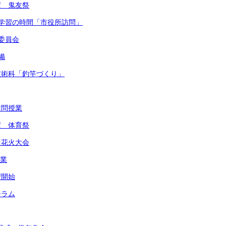
度 鬼友祭
的な学習の時間「市役所訪問」
健委員会
備
・技術科「釣竿づくり」
訪問授業
度 体育祭
川花火大会
作業
習開始
ーラム