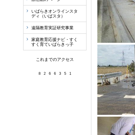
いばらきオンラインスタ
ディ（いばスタ）
遠隔教育実証研究事業
家庭教育応援ナビ・すく
すく育ていばらきっ子
これまでのアクセス
8
2
6
6
3
5
1