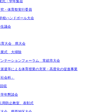
始業式・学年集会
由研究・体育祭実行委員
東中学校ハンドボール大会
学生議会
合体育大会 県大会
期終業式 大掃除
レゼンテーションフォーラム 常総市大会
ート派遣等による体育授業の充実・高度化の促進事業
「社会科」
物回収
 学年懇談会
物乱用防止教室、表彰式
体育大会 県西地区大会