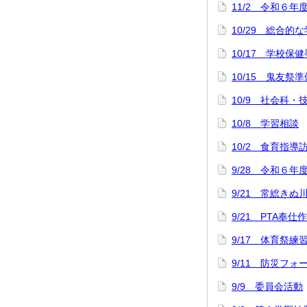
11/2 令和６年
10/29 総合
10/17 学校保
10/15 鬼友祭準
10/9 社会科
10/8 学習相談
10/2 食育指導
9/28 令和６年
9/21 常総きぬ
9/21 PTA奉仕
9/17 体育祭練
9/11 防災フォ
9/9 委員会活動