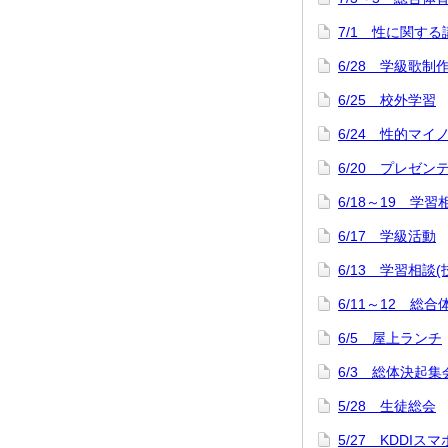
7/1 性に関する
6/28 学級歌制
6/25 校外学習
6/24 性的マ
6/20 プレゼ
6/18～19 学習
6/17 学級活動
6/13 学習相談
6/11～12 
6/5 屋上ランチ
6/3 総体決起集
5/28 生徒総会
5/27 KDDI