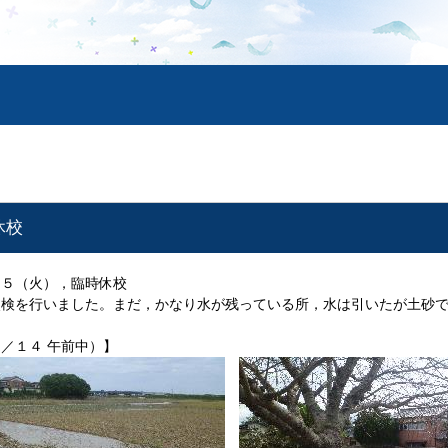
休校
１５（火），臨時休校
点検を行いました。まだ，かなり水が残っている所，水は引いたが土砂
。
／１４ 午前中）】