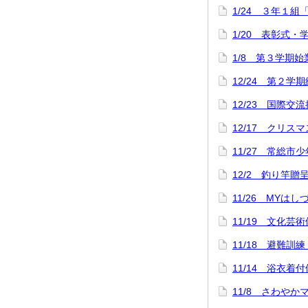
1/24 ３年１組
1/20 表彰式
1/8 第３学期
12/24 第２学
12/23 国際交
12/17 クリス
11/27 常総市
12/2 釣り竿
11/26 MYは
11/19 文化芸
11/18 避難訓
11/14 浴衣
11/8 さわや