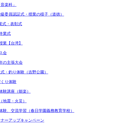
「音楽科」
・学級委員認証式・授業の様子（道徳）
始業式・表彰式
期終業式
流授業【台湾】
マス会
少年の主張大会
贈呈式・釣り体験（吉野公園）
しづくり体験
術体験講座（能楽）
練（地震・火災）
着付体験、交流学習（春日学園義務教育学校）
かマナーアップキャンペーン