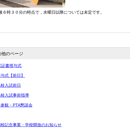
後６時３０分の時点で，水曜日以降については未定です。
の他のページ
卒業証書授与式
書授与式【前日】
高校入試前日
立高校入試事前指導
業参観・PTA懇談会
閉校記念事業・学校開放のお知らせ