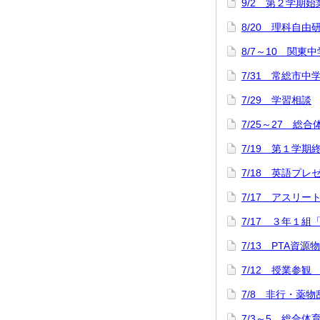
9/2 第２学期
8/20 理科自
8/7～10 関
7/31 常総市中
7/29 学習相談
7/25～27 総
7/19 第１学
7/18 英語プ
7/17 アスリ
7/17 ３年１組
7/13 PTA資源
7/12 授業参観
7/8 非行・薬
7/3～5 総合