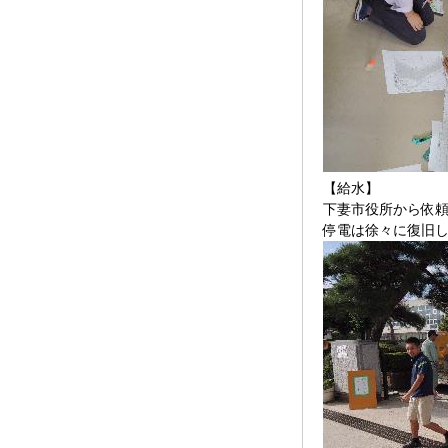
【給水】
下妻市役所から依
停電は徐々に復旧