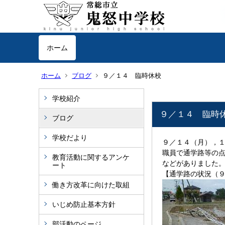
ホーム
ホーム
ブログ
９／１４ 臨時休校
学校紹介
９／１４ 臨時
ブログ
学校だより
９／１４（月），
職員で通学路等の
教育活動に関するアンケ
などがありました
ート
【通学路の状況（９
働き方改革に向けた取組
いじめ防止基本方針
部活動のページ