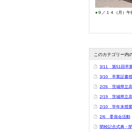
●
９／１４（月）午
このカテゴリー内
3/11 第51回
3/10 卒業証
2/26 茨城県立
2/19 茨城県
2/10 学年末授
2/6 委員会活動
閉校記念式典・