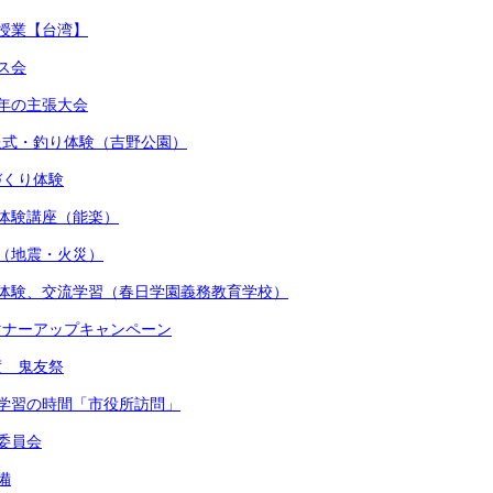
流授業【台湾】
マス会
少年の主張大会
贈呈式・釣り体験（吉野公園）
しづくり体験
術体験講座（能楽）
練（地震・火災）
着付体験、交流学習（春日学園義務教育学校）
かマナーアップキャンペーン
度 鬼友祭
的な学習の時間「市役所訪問」
健委員会
備