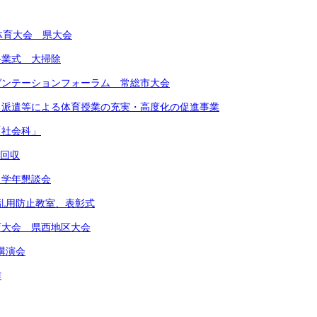
合体育大会 県大会
期終業式 大掃除
レゼンテーションフォーラム 常総市大会
ート派遣等による体育授業の充実・高度化の促進事業
「社会科」
物回収
 学年懇談会
物乱用防止教室、表彰式
体育大会 県西地区大会
講演会
作