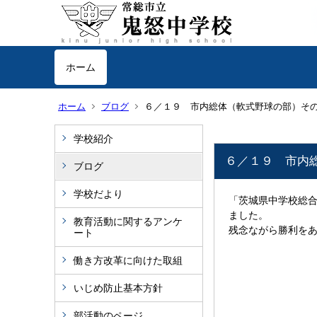
ホーム
ホーム
ブログ
６／１９ 市内総体（軟式野球の部）そ
学校紹介
６／１９ 市内
ブログ
学校だより
「茨城県中学校総
ました。
教育活動に関するアンケ
残念ながら勝利を
ート
働き方改革に向けた取組
いじめ防止基本方針
部活動のページ