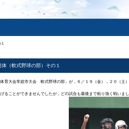
の１
総体（軟式野球の部）その１
合体育大会常総市大会 軟式野球の部」が，６／１９（金），２０（土
あげることができませんでしたが，どの試合も最後まで粘り強く戦いま