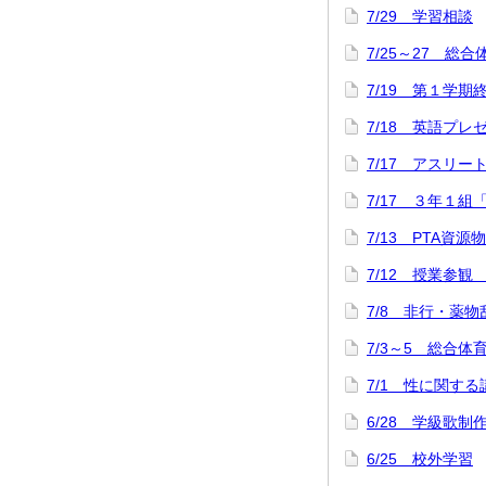
7/29 学習相談
7/25～27 総
7/19 第１学
7/18 英語プ
7/17 アスリ
7/17 ３年１組
7/13 PTA資源
7/12 授業参観
7/8 非行・薬
7/3～5 総合
7/1 性に関する
6/28 学級歌制
6/25 校外学習