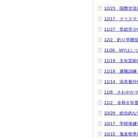
12/23 国際交
12/17 クリス
11/27 常総市
12/2 釣り竿
11/26 MYは
11/19 文化芸
11/18 避難訓
11/14 浴衣
11/8 さわや
11/2 令和６年
10/29 総合
10/17 学校保
10/15 鬼友祭準