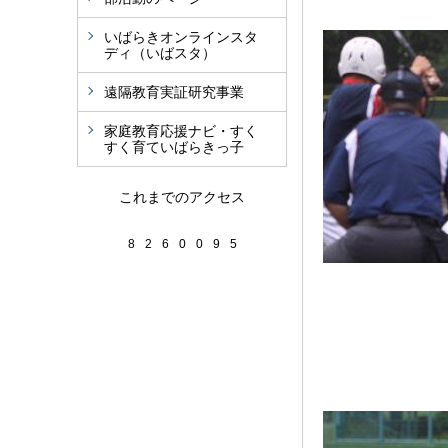
いばらきオンラインスタ
ディ（いばスタ）
遠隔教育実証研究事業
家庭教育応援ナビ・すく
すく育ていばらきっ子
これまでのアクセス
8
2
6
0
0
9
5