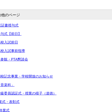
の他のページ
卒業証書授与式
書授与式【前日】
高校入試前日
立高校入試事前指導
業参観・PTA懇談会
閉校記念事業・学校開放のお知らせ
「音楽科」
・学級委員認証式・授業の様子（道徳）
始業式・表彰式
期終業式