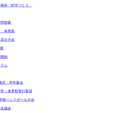
・技術科「釣竿づくり」
訪問授業
度 体育祭
川花火大会
作業
習開始
ーラム
始業式・学年集会
由研究・体育祭実行委員
東中学校ハンドボール大会
学生議会