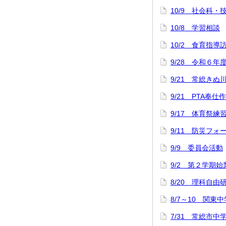
10/9 社会科
10/8 学習相談
10/2 食育指導
9/28 令和６年
9/21 常総きぬ
9/21 PTA奉仕
9/17 体育祭練
9/11 防災フォ
9/9 委員会活動
9/2 第２学期
8/20 理科自
8/7～10 関
7/31 常総市中