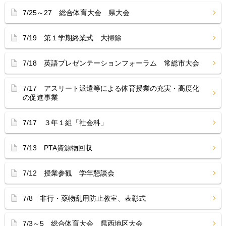
7/25～27 総合体育大会 県大会
7/19 第１学期終業式 大掃除
7/18 英語プレゼンテーションフォーラム 常総市大会
7/17 アスリート派遣等による体育授業の充実・高度化
の促進事業
7/17 ３年１組「社会科」
7/13 PTA資源物回収
7/12 授業参観 学年懇談会
7/8 非行・薬物乱用防止教室、表彰式
7/3～5 総合体育大会 県西地区大会