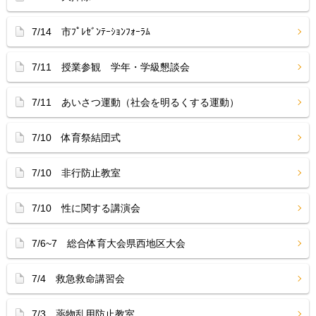
7/14 市ﾌﾟﾚｾﾞﾝﾃｰｼｮﾝﾌｫｰﾗﾑ
7/11 授業参観 学年・学級懇談会
7/11 あいさつ運動（社会を明るくする運動）
7/10 体育祭結団式
7/10 非行防止教室
7/10 性に関する講演会
7/6~7 総合体育大会県西地区大会
7/4 救急救命講習会
7/3 薬物乱用防止教室