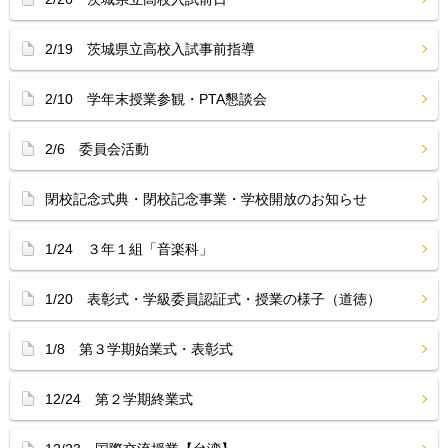
2/19 茨城県立高校入試事前指導
2/10 学年末授業参観・PTA懇談会
2/6 委員会活動
閉校記念式典・閉校記念事業・学校開放のお知らせ
1/24 ３年１組「音楽科」
1/20 表彰式・学級委員認証式・授業の様子（道徳）
1/8 第３学期始業式・表彰式
12/24 第２学期終業式