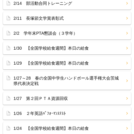
2/14 部活動合同トレーニング
2/11 長塚節文学賞表彰式
2/2 学年末PTA懇談会（３学年）
1/30 【全国学校給食週間】本日の給食
1/29 【全国学校給食週間】本日の給食
1/27～28 春の全国中学生ハンドボール選手権大会茨城
県代表決定戦
1/27 第２回ＰＴＡ資源回収
1/26 ２年英語ﾊﾟﾌｫｰﾏﾝｽﾃｽﾄ
1/24 【全国学校給食週間】本日の給食