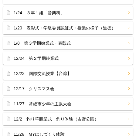
1/24 ３年１組「音楽科」
1/20 表彰式・学級委員認証式・授業の様子（道徳）
1/8 第３学期始業式・表彰式
12/24 第２学期終業式
12/23 国際交流授業【台湾】
12/17 クリスマス会
11/27 常総市少年の主張大会
12/2 釣り竿贈呈式・釣り体験（吉野公園）
11/26 MYはしづくり体験