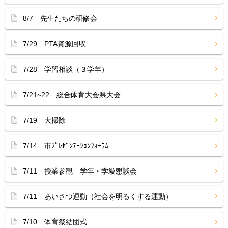
8/7 先生たちの研修会
7/29 PTA資源回収
7/28 学習相談（３学年）
7/21~22 総合体育大会県大会
7/19 大掃除
7/14 市ﾌﾟﾚｾﾞﾝﾃｰｼｮﾝﾌｫｰﾗﾑ
7/11 授業参観 学年・学級懇談会
7/11 あいさつ運動（社会を明るくする運動）
7/10 体育祭結団式