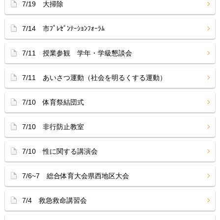
7/19 大掃除
7/14 市ﾌﾟﾚｾﾞﾝﾃｰｼｮﾝﾌｫｰﾗﾑ
7/11 授業参観 学年・学級懇談会
7/11 あいさつ運動（社会を明るくする運動）
7/10 体育祭結団式
7/10 非行防止教室
7/10 性に関する講演会
7/6~7 総合体育大会県西地区大会
7/4 救急救命講習会