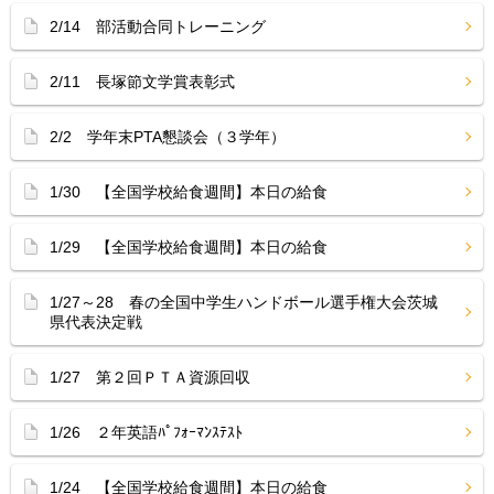
2/14 部活動合同トレーニング
2/11 長塚節文学賞表彰式
2/2 学年末PTA懇談会（３学年）
1/30 【全国学校給食週間】本日の給食
1/29 【全国学校給食週間】本日の給食
1/27～28 春の全国中学生ハンドボール選手権大会茨城
県代表決定戦
1/27 第２回ＰＴＡ資源回収
1/26 ２年英語ﾊﾟﾌｫｰﾏﾝｽﾃｽﾄ
1/24 【全国学校給食週間】本日の給食