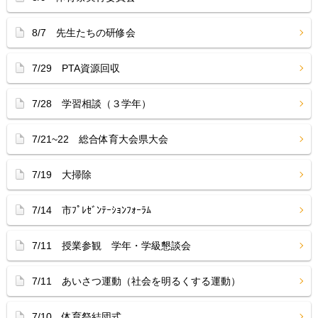
8/7 先生たちの研修会
7/29 PTA資源回収
7/28 学習相談（３学年）
7/21~22 総合体育大会県大会
7/19 大掃除
7/14 市ﾌﾟﾚｾﾞﾝﾃｰｼｮﾝﾌｫｰﾗﾑ
7/11 授業参観 学年・学級懇談会
7/11 あいさつ運動（社会を明るくする運動）
7/10 体育祭結団式