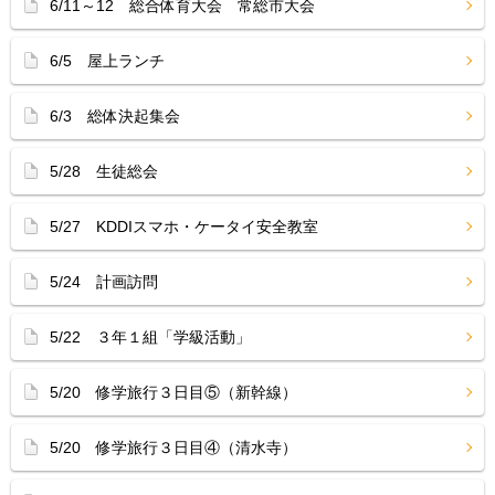
6/11～12 総合体育大会 常総市大会
6/5 屋上ランチ
6/3 総体決起集会
5/28 生徒総会
5/27 KDDIスマホ・ケータイ安全教室
5/24 計画訪問
5/22 ３年１組「学級活動」
5/20 修学旅行３日目⑤（新幹線）
5/20 修学旅行３日目④（清水寺）