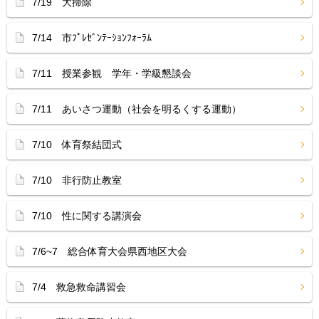
7/19 大掃除
7/14 市ﾌﾟﾚｾﾞﾝﾃｰｼｮﾝﾌｫｰﾗﾑ
7/11 授業参観 学年・学級懇談会
7/11 あいさつ運動（社会を明るくする運動）
7/10 体育祭結団式
7/10 非行防止教室
7/10 性に関する講演会
7/6~7 総合体育大会県西地区大会
7/4 救急救命講習会