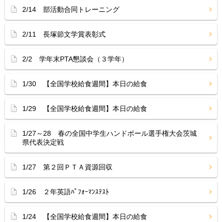
2/14 部活動合同トレーニング
2/11 長塚節文学賞表彰式
2/2 学年末PTA懇談会（３学年）
1/30 【全国学校給食週間】本日の給食
1/29 【全国学校給食週間】本日の給食
1/27～28 春の全国中学生ハンドボール選手権大会茨城
県代表決定戦
1/27 第２回ＰＴＡ資源回収
1/26 ２年英語ﾊﾟﾌｫｰﾏﾝｽﾃｽﾄ
1/24 【全国学校給食週間】本日の給食